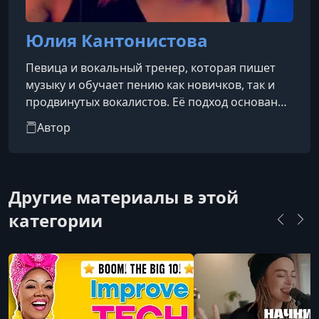
Юлия Кантонистова
Певица и вокальный тренер, которая пишет
музыку и обучает пению как новичков, так и
продвинутых вокалистов. Её подход основан
на том, чтобы объяснять сложные вещи
Автор
простым и понятным языком. Благодаря её
методам ученики не только начинают петь, но
и глубже понимать вокальное искусство в
целом.Разработанные ею методики обучения
Другие материалы в этой
пению доказали свою эффективность, и она с
категории
удовольствием делится ими. Бесплатные
вебинары и специализированные курсы позво