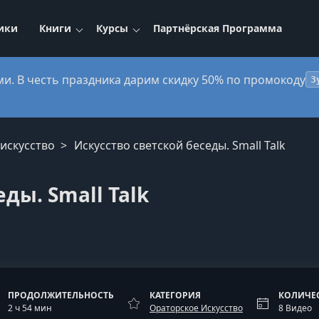
ики
Книги
Курсы
Партнёрская Программа
ми. В честь праздника дарим скидку 50% по промокоду
3
искусство
Искусство светской беседы. Small Talk
ды. Small Talk
ПРОДОЛЖИТЕЛЬНОСТЬ
КАТЕГОРИЯ
КОЛИЧЕ
2 ч 54 мин
Ораторское Искусство
8 Видео