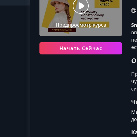
Предпросмотр курса
Sm
вп
пе
ес
Начать Сейчас
О
Пр
чу
си
Ч
Мы
до
К