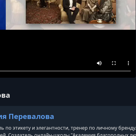
ова
ия Перевалова
ь по этикету и элегантности, тренер по личному бренду
ей. Создатель онлайн-школы "Академия благородных лю