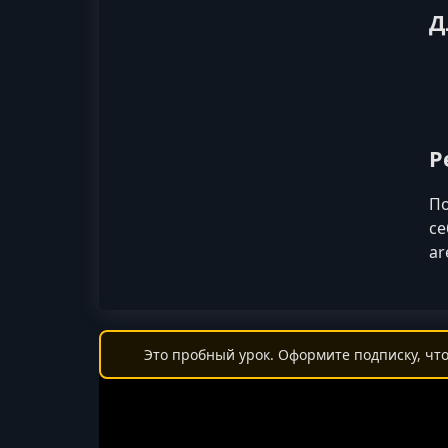
Д
Р
По
се
ar
Это пробный урок. Оформите подписку, что