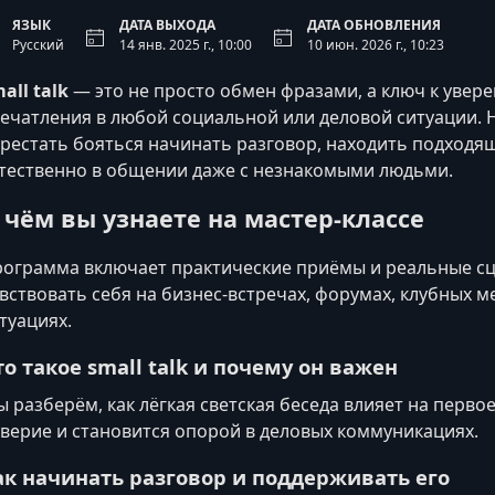
ЯЗЫК
ДАТА ВЫХОДА
ДАТА ОБНОВЛЕНИЯ
Русский
14 янв. 2025 г., 10:00
10 июн. 2026 г., 10:23
all talk
— это не просто обмен фразами, а ключ к увере
ечатления в любой социальной или деловой ситуации. На
рестать бояться начинать разговор, находить подходя
тественно в общении даже с незнакомыми людьми.
 чём вы узнаете на мастер-классе
ограмма включает практические приёмы и реальные с
вствовать себя на бизнес-встречах, форумах, клубных 
туациях.
то такое small talk и почему он важен
 разберём, как лёгкая светская беседа влияет на перво
верие и становится опорой в деловых коммуникациях.
ак начинать разговор и поддерживать его