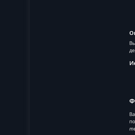
О
Вы
де
И
Ф
Ва
по
те