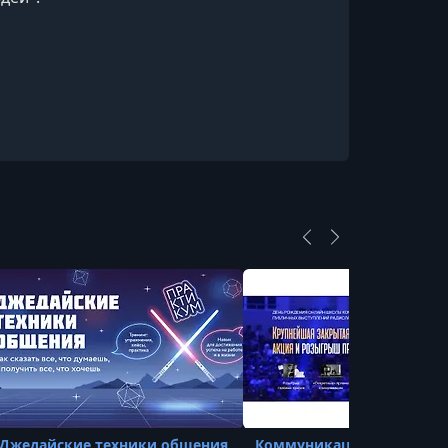
Джедайские техники общения
Коммуникация 3.0 + VIP 