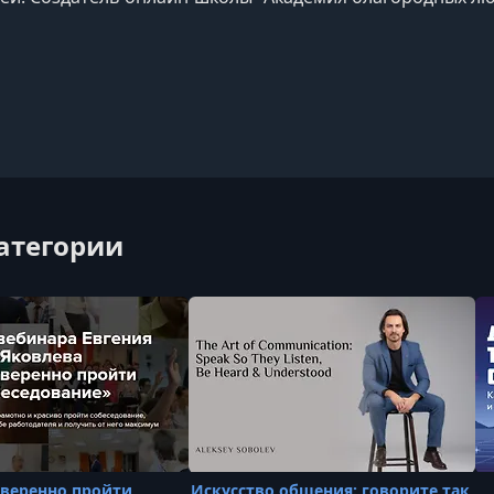
категории
уверенно пройти
Искусство общения: говорите так,