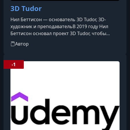
3D Tudor
Нил Беттисон — основатель 3D Tudor, 3D-
художник и преподавательВ 2019 году Нил
Беттисон основал проект 3D Tudor, чтобы
делиться своей страстью к 3D-моделированию.
Автор
Он — профессиональный художник по
окружению и объектам (props & environment
artist) с более чем 9-летним опытом.Сегодня
-1
Нил — один из самых успешных
преподавателей в сфере 3D-моделирования:
его курсы прошли свыше 200 000 студентов на
разных платформах. На Udemy его уроки
стабильно п