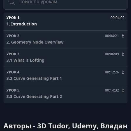
УРОК 1.
00:04:02
1. Introduction
УРОК 2.
00:04:21
2. Geometry Node Overview
УРОК 3.
00:06:09
3.1 What is Lofting
УРОК 4.
00:12:26
3.2 Curve Generating Part 1
УРОК 5.
00:14:32
3.3 Curve Generating Part 2
УРОК 6.
00:09:08
4.1 Mesh Generating Part 1
Авторы - 3D Tudor, Udemy, Владан
УРОК 7.
00:10:51