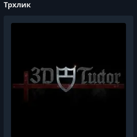
4.2 Mesh Generating Part 2
Трхлик
УРОК 8.
00:13:41
5.1 Creating Supports
УРОК 9.
00:18:08
5.2 Adding Timber Borders
УРОК 10.
00:06:00
5.3 Capping the Boat Hull
УРОК 11.
00:28:18
5.4 Creating the Keel
УРОК 12.
00:22:33
5.5 Generating Seats in the Boat
УРОК 13.
00:03:08
6. Adding Materials to the Boat