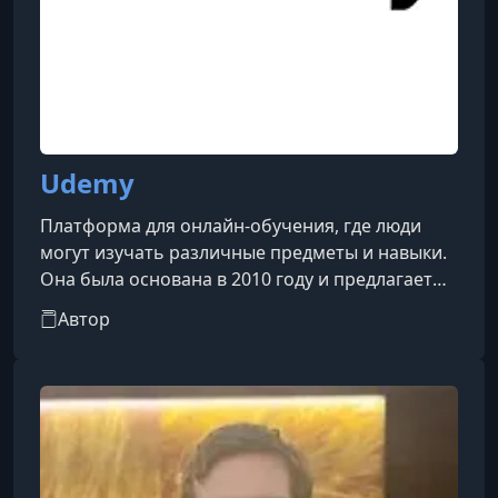
Udemy
Платформа для онлайн-обучения, где люди
могут изучать различные предметы и навыки.
Она была основана в 2010 году и предлагает
широкий спектр курсов, разработанных
Автор
экспертами по соответствующим областям
знаний.На платформе Udemy вы можете найти
курсы по самым разным темам, включая
программирование, маркетинг, бизнес, языки
программирования, дизайн, фотографию,
музыку, здоровье и фитнес, личное развитие и
многое другое. Курсы представлены в виде в