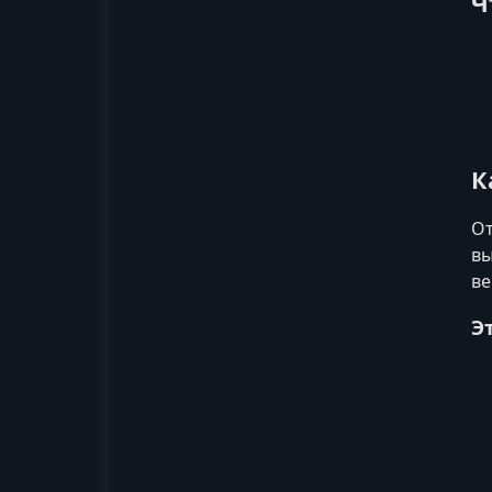
Ч
К
От
вы
ве
Э