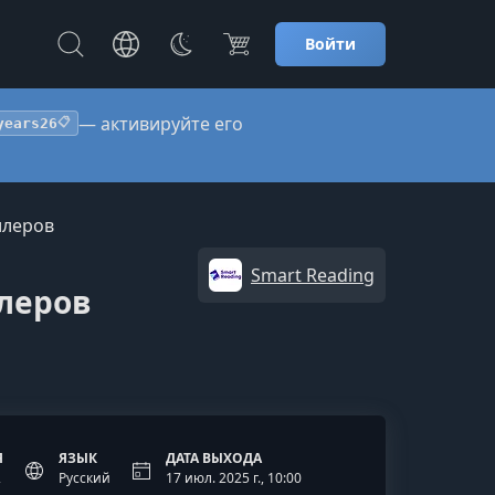
Войти
— активируйте его
years26
📋
ллеров
Smart Reading
ллеров
Я
ЯЗЫК
ДАТА ВЫХОДА
2
Русский
17 июл. 2025 г., 10:00