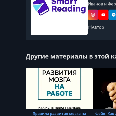
Иванов и Фер
мыслями и ко
Instagram
YouTub
T
Автор
Другие материалы в этой 
Правила развития мозга на
Фейк. Как