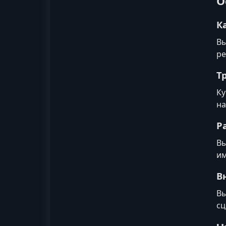
О
К
Вы
ре
Т
Ку
на
Р
Вы
им
В
Вы
сц