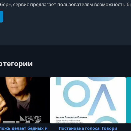
бер», сервис предлагает пользователям возможность 
нцепциями популярных произведений в сжатом формат
e
elegram
категории
 ложь делает бедных и
Постановка голоса. Говори