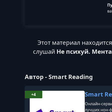
П
ва
Этот материал находитс
слушай
Не психуй. Мента
Автор - Smart Reading
Smart Re
+4
Онлайн-серви
лучших нон-ф