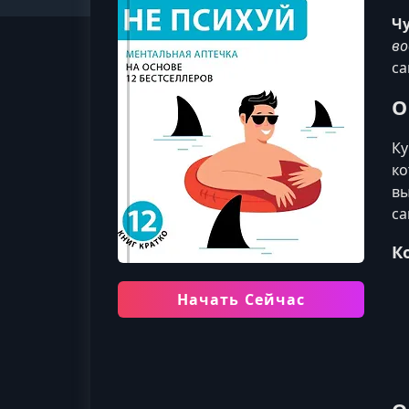
Чу
во
са
О
Ку
ко
вы
са
К
Начать Сейчас