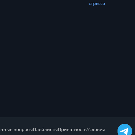
стрессоустойчивост
енные вопросы
Плейлисты
Приватность
Условия