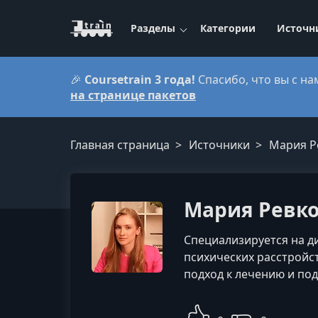
Разделы
Категории
Источн
🎉
Coursetrain 3 года!
Спасибо, что вы с на
на странице пакетов
Главная страница
Источники
Мария Р
Мария Ревк
Специализируется на д
психических расстройс
подход к лечению и по