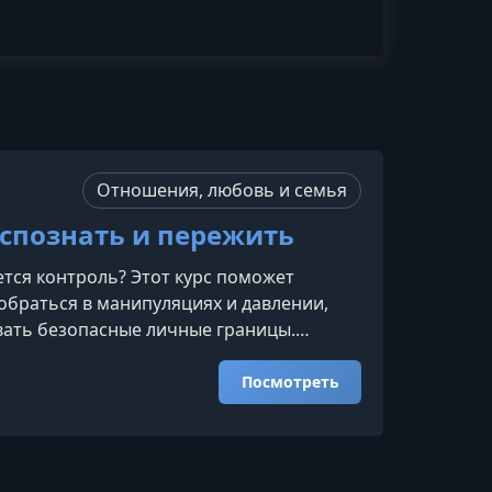
Отношения, любовь и семья
спознать и пережить
ется контроль? Этот курс поможет
браться в манипуляциях и давлении,
вать безопасные личные границы.
 бережно проведут вас через ключевые
сделать первые шаги к переменам.Что вы
Посмотреть