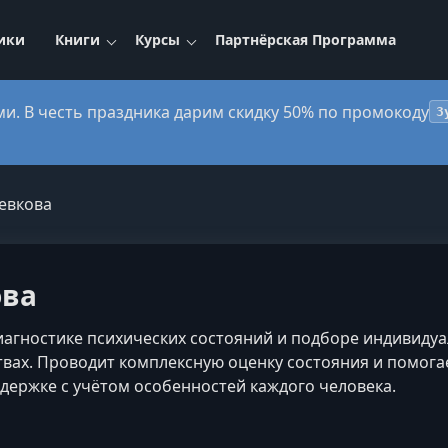
ики
Книги
Курсы
Партнёрская Программа
ми. В честь праздника дарим скидку 50% по промокоду
3
евкова
ова
иагностике психических состояний и подборе индивиду
твах. Проводит комплексную оценку состояния и помог
ддержке с учётом особенностей каждого человека.