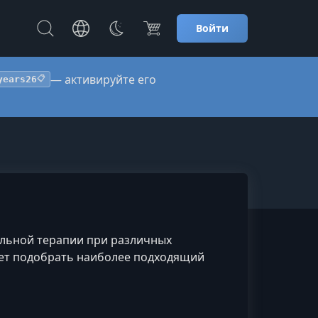
Войти
— активируйте его
years26
📋
альной терапии при различных
ает подобрать наиболее подходящий