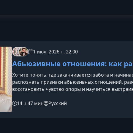
1 июл. 2026 г., 22:00
Абьюзивные отношения: как ра
Хотите понять, где заканчивается забота и начина
распознать признаки абьюзивных отношений, разо
восстановить чувство опоры и научиться выстраи
Эксперты под руководством Анастасии Волочковой
темы, чтобы вы смогли увидеть ситуацию яснее и 
14 ч 47 мин
Русский
узнаете на курсеПрограмма помогает разобр