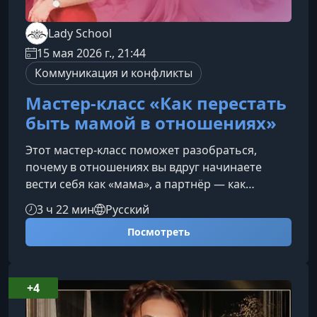
Lady School
15 мая 2026 г., 21:44
Коммуникация и конфликты
Мастер-класс «Как перестать
быть мамой в отношениях»
Этот мастер‑класс поможет разобраться,
почему в отношениях вы вдруг начинаете
вести себя как «мама», а партнёр — как
«ребёнок», и как перестать повторять этот
3 ч 22 мин
Русский
сценарий, возвращая уважение, притяжение и
Посмотреть
здоровые границы.О чём поговорим на
мастер‑классеМы детально разберём самые
частые ситуации, которые возникают, когда
роли в отношениях смещаются:Как перестать
+4
«залипать» на мужчину и сохранять