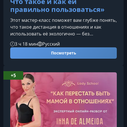
Что такое и как ей
правильно пользоваться»
Этот мастер‑класс поможет вам глубже понять,
что такое дистанция в отношениях и как
использовать её экологично — без
манипуляций, драм и разрушения связи.
3 ч 18 мин
Русский
Материал особенно полезен тем, кто хочет
Посмотреть
поднять свою значимость, сохранить
уважение партнёра и выстроить здоровые
границы.Что такое дистанция в отношениях на
самом делеРазбираем, зачем нужна
+5
дистанция, как она работает и почему иногда
является единственным способом
восстановить баланс в паре.К