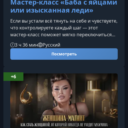
Мастер-класс «Баба с яйцами
или изысканная леди»
Если вы устали всё тянуть на себе и чувствуете,
что контролируете каждый шаг — этот
мастер‑класс поможет мягко переключиться
из режима «сама справлюсь» в состояние
3 ч 36 мин
Русский
уверенной, спокойной и привлекательной
Посмотреть
женщины. Вы научитесь создавать
гармоничное пространство в отношениях,
уважать свои границы и границы партнёра —
без давления и усталости.Почему возникает
+6
состояние «бабы с яйцами»Когда женщина
берёт на себя слишком много
ответственности, в ней по