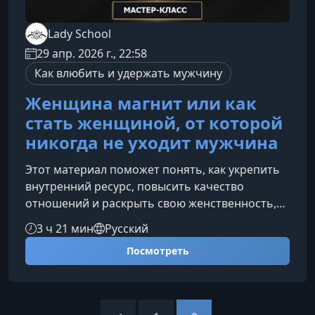
Lady School
29 апр. 2026 г., 22:58
Как влюбить и удержать мужчину
Женщина магнит или как
стать женщиной, от которой
никогда не уходит мужчина
Этот материал поможет понять, как укрепить
внутренний ресурс, повысить качество
отношений и раскрыть свою женственность,
сохраняя при этом уважение к себе и партнёру.
3 ч 21 мин
Русский
Фокус курса — внутреннее состояние,
Посмотреть
эмоциональная зрелость и умение создавать
гармоничную динамику в отношениях.Что
делает женщину по-настоящему
притягательнойПритягательность — это не