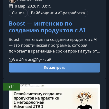
18 мар. 2026 г., 03:19
Claude
Вайбкодинг и AI-разработка
Boost — интенсив по
созданию продуктов с AI
Boost — интенсив по созданию продуктов с AI
— это практическая программа, которая
помогает в кратчайшие сроки пройти путь от
идеи до рабочего продукта. Обучение
8 ч 40 мин
Русский
выстроено вокруг реальных задач: вы не
Посмотреть
просто знакомитесь с инструментами, а сразу
применяете их на своей идее, формируя
портфолио и реальные результаты.Что вы
получите на интенсивеПрограмма
+11
сфокусирована на полном цикле создания
digital‑продукта с использованием
современных AI-инструм