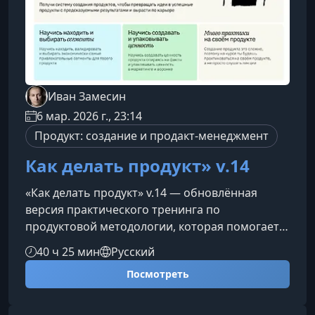
Иван Замесин
6 мар. 2026 г., 23:14
Продукт: создание и продакт-менеджмент
Как делать продукт» v.14
«Как делать продукт» v.14 — обновлённая
версия практического тренинга по
продуктовой методологии, которая помогает
увидеть логику создания ценности так, как её
40 ч 25 мин
Русский
видит клиент, а не команда. Обучение
Посмотреть
выстраивает чёткий, воспроизводимый
алгоритм продуктового мышления — от
исследования работ до принятия