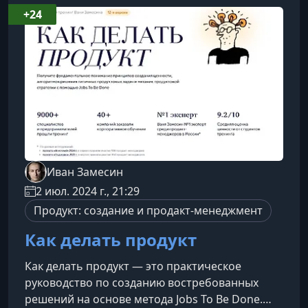
стратегических решений.Что нового в версии
+24
14Программа сконцентрирована на глубоком
исследовании графа работ, расширении
аналитических инструментов
Иван Замесин
2 июл. 2024 г., 21:29
Продукт: создание и продакт-менеджмент
Как делать продукт
Как делать продукт — это практическое
руководство по созданию востребованных
решений на основе метода Jobs To Be Done.