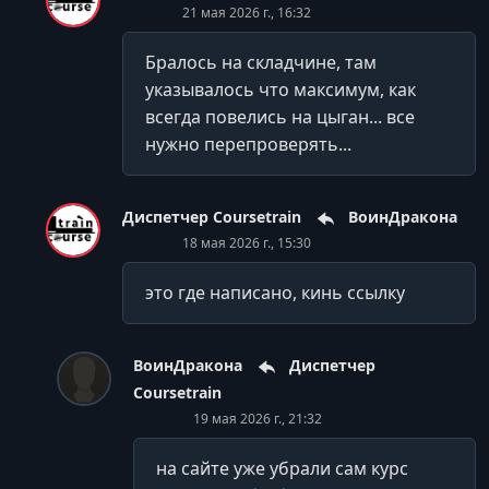
21 мая 2026 г., 16:32
6.4 Итоговое обсуждение исследования
Бралось на складчине, там
УРОК 37.
01:26:08
7.1. Почему люди покупают (7. Дополнительные
указывалось что максимум, как
материалы)
всегда повелись на цыган... все
нужно перепроверять...
УРОК 38.
02:52:23
7.2. Количественная валидация JTBD-исследования
Диспетчер Coursetrain
ВоинДракона
УРОК 39.
02:19:25
7.3.1. Диагностика продуктов #1
18 мая 2026 г., 15:30
УРОК 40.
01:38:38
это где написано, кинь ссылку
7.3.2. Диагностика продуктов #2
УРОК 41.
02:25:50
ВоинДракона
Диспетчер
7.4. Стрим с Ильёй Красинским
Coursetrain
19 мая 2026 г., 21:32
на сайте уже убрали сам курс