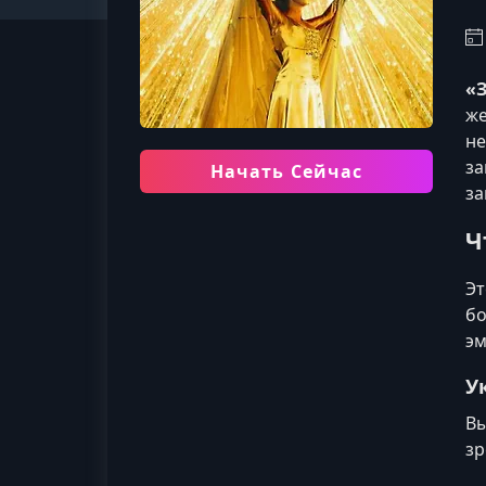
«З
же
не
за
Начать Сейчас
за
Ч
Эт
бо
эм
У
Вы
зр