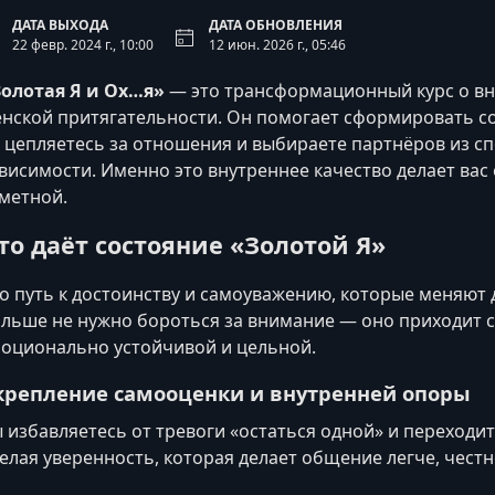
ДАТА ВЫХОДА
ДАТА ОБНОВЛЕНИЯ
22 февр. 2024 г., 10:00
12 июн. 2026 г., 05:46
олотая Я и Ох…я»
— это трансформационный курс о вн
нской притягательности. Он помогает сформировать со
 цепляетесь за отношения и выбираете партнёров из спо
висимости. Именно это внутреннее качество делает вас
метной.
то даёт состояние «Золотой Я»
о путь к достоинству и самоуважению, которые меняют
льше не нужно бороться за внимание — оно приходит с
оционально устойчивой и цельной.
крепление самооценки и внутренней опоры
 избавляетесь от тревоги «остаться одной» и переходи
елая уверенность, которая делает общение легче, честн