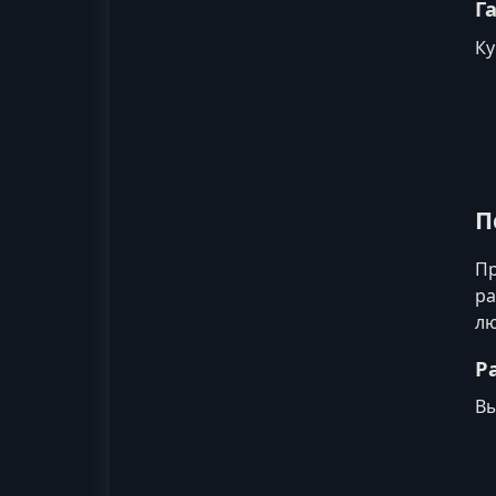
Г
Ку
П
Пр
ра
лю
Р
Вы