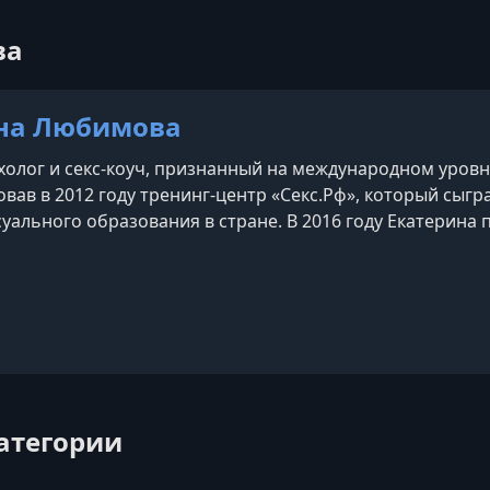
ва
на Любимова
ихолог и секс-коуч, признанный на международном уровн
новав в 2012 году тренинг-центр «Секс.Рф», который сыг
уального образования в стране. В 2016 году Екатерина 
ую её выдающиеся способности в своей области. В 2017 
ущих блогеров в сфере отношений, собрав
am
категории