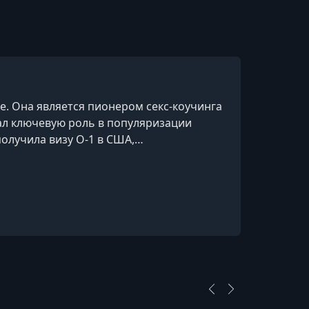
е. Она является пионером секс-коучинга
рал ключевую роль в популяризации
получила визу O-1 в США,
году, совместно с супругом, она стала