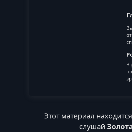
Г
Вы
от
сп
Р
В 
пр
зр
Этот материал находитс
слушай
Золота