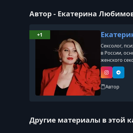
Автор - Екатерина Любимо
Екатери
+1
Сексолог, пс
в России, ос
женского секс
подтверждающ
одним из вед
Instagram
Telegr
Автор
Другие материалы в этой 