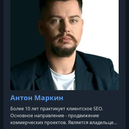
УРОК 9.
00:37:34
2.2 Разработка сайта
УРОК 10.
00:19:00
2.3 Настройка текстовой релевантности
УРОК 11.
00:23:21
2.4 Первые лиды из SEO
УРОК 12.
00:19:35
2.5 Покупка ссылок
УРОК 13.
00:06:47
2.6 Тяжелая артиллерия
УРОК 14.
01:01:25
Антон Маркин
3.1 Исследование Яндекс 2024 (3. Бонусные
материалы)
Более 10 лет практикует клиентское SEO.
УРОК 15.
00:44:02
Основное направление - продвижение
3.2 Опрос 54 seo специалистов
коммерческих проектов. Является владельцем