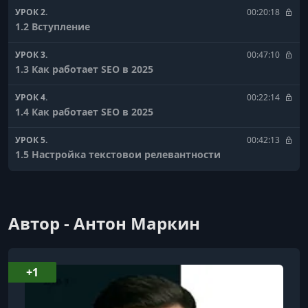
УРОК 2.
00:20:18
1.2 Вступление
УРОК 3.
00:47:10
1.3 Как работает SEO в 2025
УРОК 4.
00:22:14
1.4 Как работает SEO в 2025
УРОК 5.
00:42:13
1.5 Настройка текстовои релевантности
УРОК 6.
00:34:52
1.6 Настройка текстовои релевантности Практика
Автор - Антон Маркин
УРОК 7.
00:40:41
1.7 Покупка ссылок
УРОК 8.
00:37:54
+1
2.1 Начало реалити и идея (2. Реалити Шоу по SEO)