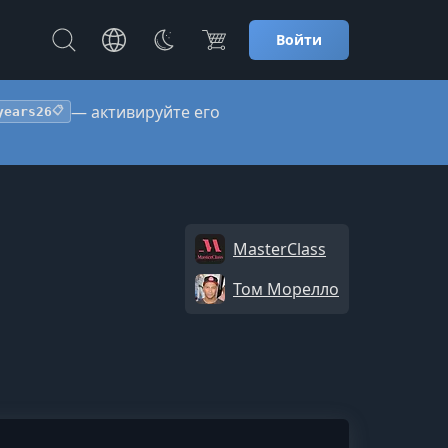
Войти
— активируйте его
years26
📋
MasterClass
Том Морелло