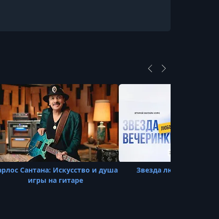
20. Studio Recording
УРОК 21.
00:17:50
21. Case Study Killing in the Name
УРОК 22.
00:10:00
22. Live Shows Philosophy and Nerves
УРОК 23.
00:18:03
23. Live Shows Practicalities and
Performance
УРОК 24.
00:16:39
24. Bands and Collaboration
УРОК 25.
00:16:49
25. Gear Tom's Guitars and Amps
арлос Сантана: Искусство и душа
Звезда любой вечери
игры на гитаре
УРОК 26.
00:02:40
26. Conclusion