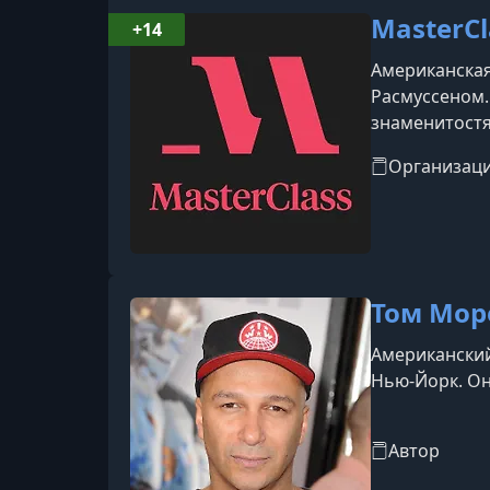
MasterCl
+14
Американская
Расмуссеном.
знаменитостя
инструкторов 
Организац
Мартин Скорс
Том Мор
Американский 
Нью-Йорк. Он 
Автор