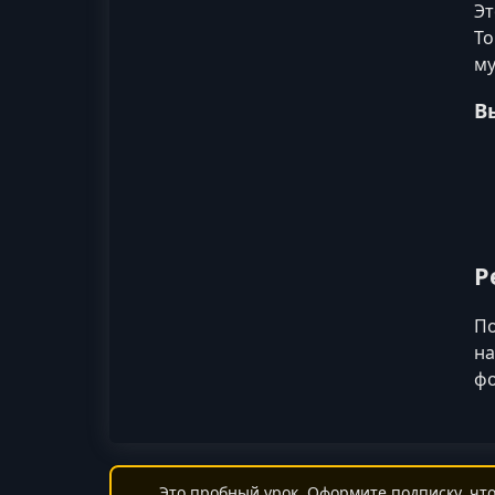
Эт
То
му
В
Р
По
на
фо
Это пробный урок. Оформите подписку, что