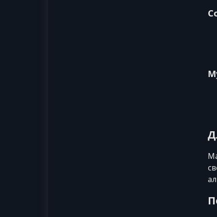
С
М
Д
Ма
св
ал
П