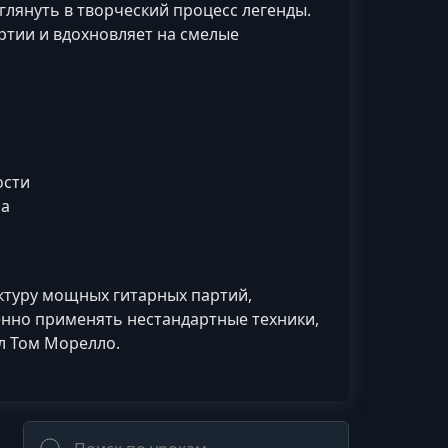
глянуть в творческий процесс легенды.
ртии и вдохновляет на смелые
ости
ла
ктуру мощных гитарных партий,
енно применять нестандартные техники,
ал Том Морелло.
Поиск