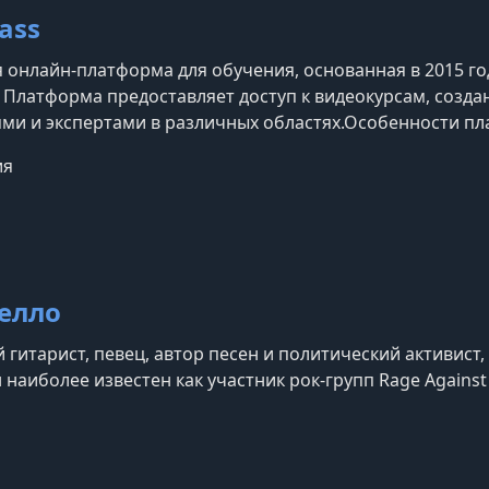
ass
 онлайн-платформа для обучения, основанная в 2015 г
 Платформа предоставляет доступ к видеокурсам, соз
ми и экспертами в различных областях.​Особенности п
— известные личности, такие как Гордон Рамзи (кулинар
ия
езе (кинорежиссура), Серена Уильямс (теннис), Ханс Ц
елло
гитарист, певец, автор песен и политический активист, 
наиболее известен как участник рок-групп Rage Against 