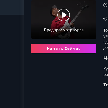
Предпросмотр курса
Т
уз
сд
ра
Начать Сейчас
Ч
Ку
ра
Т