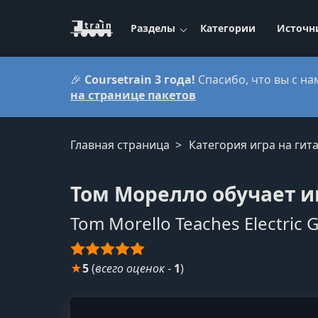
Разделы
Категории
Источн
🎉
Coursetrain 3 года!
Спасибо, что вы с на
на странице пакетов
Главная страница
Категория игра на гит
Том Морелло обучает иг
Tom Morello Teaches Electric G
★
5
(
всего оценок
-
1
)