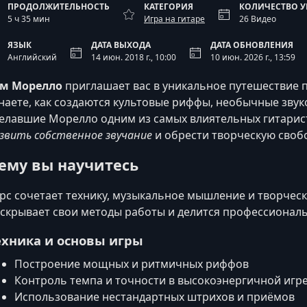
ПРОДОЛЖИТЕЛЬНОСТЬ
КАТЕГОРИЯ
КОЛИЧЕСТВО 
5 ч 35 мин
Игра на гитаре
26 Видео
ЯЗЫК
ДАТА ВЫХОДА
ДАТА ОБНОВЛЕНИЯ
Английский
14 июн. 2018 г., 10:00
10 июн. 2026 г., 13:59
ом Морелло
приглашает вас в уникальное путешествие п
наете, как создаются культовые риффы, необычные звук
елавшие Морелло одним из самых влиятельных гитарис
звить собственное звучание
и обрести творческую свобо
ему вы научитесь
рс сочетает технику, музыкальное мышление и творческ
скрывает свои методы работы и делится профессионал
ехника и основы игры
Построение мощных и ритмичных риффов
Контроль темпа и точности в высокоэнергичной игр
Использование нестандартных штрихов и приёмов