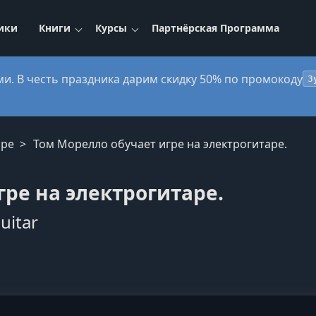
ики
Книги
Курсы
Партнёрская Программа
ми. В честь праздника дарим скидку 50% по промокоду
3
аре
Том Морелло обучает игре на электрогитаре.
ре на электрогитаре.
uitar