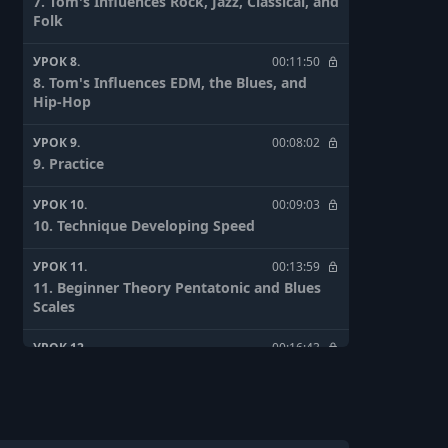
7. Tom's Influences Rock, Jazz, Classical, and
Folk
УРОК 8.
00:11:50
8. Tom's Influences EDM, the Blues, and
Hip-Hop
УРОК 9.
00:08:02
9. Practice
УРОК 10.
00:09:03
10. Technique Developing Speed
УРОК 11.
00:13:59
11. Beginner Theory Pentatonic and Blues
Scales
УРОК 12.
00:16:43
12. Theory Unlocking the Fretboard
УРОК 13.
00:08:36
13. Improvisation