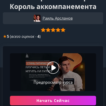
Король аккомпанемента
Раиль Арсланов
★
5
(
всего оценок
-
4
)
Предпросмотр курса
Начать Сейчас