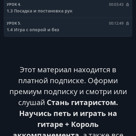
УРОК 4.
00:03:43
1.3 Посадка и постановка рук
УРОК 5.
00:12:49
1.4 Игра с опорой и без
УРОК 6.
00:02:10
1.5 Первая мелодия - Кино - Перемен
УРОК 7.
00:02:51
1.6 Вторая мелодия - Макс Корж - Малиновый закат
Этот материал находится в
платной подписке. Оформи
УРОК 8.
00:01:41
1.7 Третья мелодия - LP - Lost on you
премиум подписку и смотри или
УРОК 9.
00:05:09
слушай
Стань гитаристом.
1.8 Табулатура
Научись петь и играть на
УРОК 10.
00:00:49
гитаре + Король
1.9 Четвертая мелодия - Hallelujah
аккомпанемента
, а также все