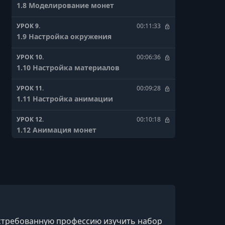
1.8 Моделирование монет
УРОК 9.
00:11:33
1.9 Настройка окружения
УРОК 10.
00:06:36
1.10 Настройка материалов
УРОК 11.
00:09:28
1.11 Настройка анимации
УРОК 12.
00:10:18
1.12 Анимация монет
УРОК 13.
00:10:59
1.13 Анимация калькулятора
УРОК 14.
00:04:33
1.14 Домашнее Задание Собрать
простую сцену
остребованную профессию изучить набор
УРОК 15.
00:11:03