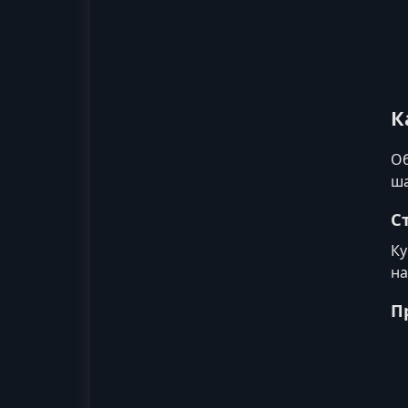
К
Об
ша
С
Ку
на
П