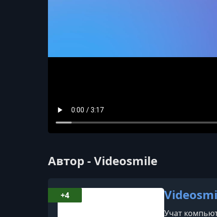
Автор - Videosmile
Videosmi
+4
Учат компьют