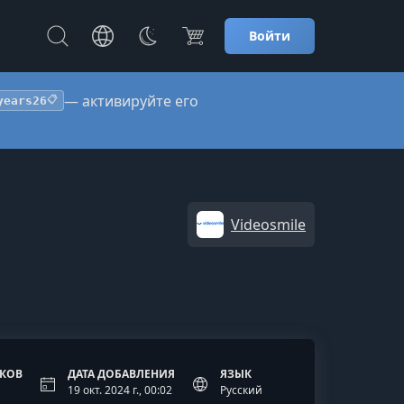
Войти
— активируйте его
years26
📋
Videosmile
ОКОВ
ДАТА ДОБАВЛЕНИЯ
ЯЗЫК
19 окт. 2024 г., 00:02
Русский