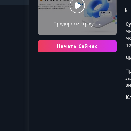
Предпросмотр курса
Су
ми
мо
по
Начать Сейчас
Ч
Пр
за
ви
К