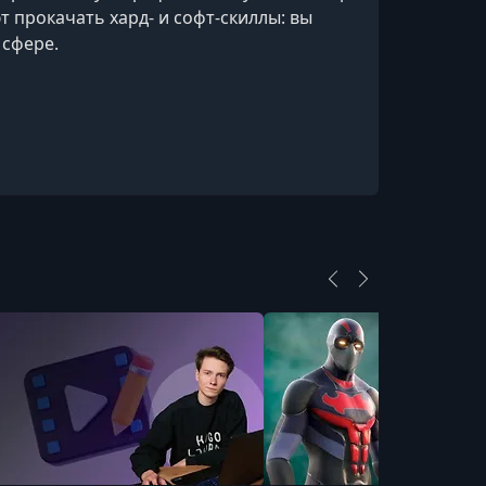
 прокачать хард- и софт-скиллы: вы
2.1 Модификатор Subdivision surface (2
Базовое 3D-моделирование и
 сфере.
текстурирование)
УРОК 16.
00:10:34
2.2 Модификатор Mirror
УРОК 17.
00:09:40
2.3 Аддон LoopTools
УРОК 18.
00:12:14
2.4 Знакомство с нормалями
УРОК 19.
00:18:21
2.5 Создание мелких деталей
УРОК 20.
00:15:58
2.6 Настройка материала мелкого
элемента
УРОК 21.
00:12:06
2.7 Настройка материала крышки