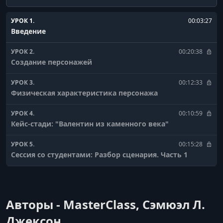
УРОК 1.
00:03:27
Введение
УРОК 2.
00:20:38
Создание персонажей
УРОК 3.
00:12:33
Физическая характеристика персонажа
УРОК 4.
00:10:59
Кейc-стади: "Валентин из каменного века"
УРОК 5.
00:15:28
Сессия со студентами: Разбор сценария. Часть 1
УРОК 6.
00:16:44
Сессия со студентами: Разбор сценария. Часть 2
Авторы - MasterClass, Сэмюэл Л.
УРОК 7.
00:15:11
Сессия со студентами: Биографии персонажей
Джексон