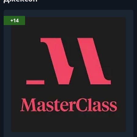
УРОК 8.
00:08:11
Сессия со студентами: Делайте роль своей
+14
УРОК 9.
00:19:49
Голос и характер
УРОК 10.
00:13:29
Сессия со студентами: Погружение в эмоциональные
глубины
УРОК 11.
00:21:57
Сессия со студентами: Использование голоса и тела
УРОК 12.
00:12:25
Работа с режиссёрами
УРОК 13.
00:13:14
Сотрудничество на съёмочной площадке
УРОК 14.
00:21:06
Сессия со студентами: Развитие характеристик