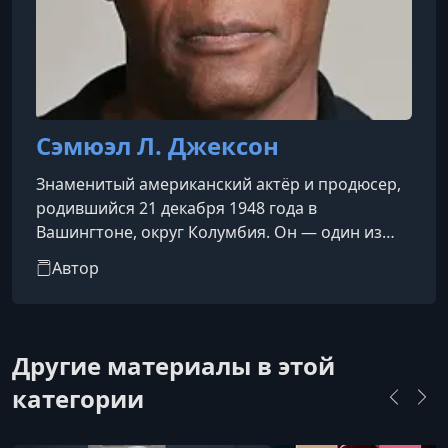
Сэмюэл Л. Джексон
Знаменитый американский актёр и продюсер,
родившийся 21 декабря 1948 года в
Вашингтоне, округ Колумбия. Он — один из
самых узнаваемых и коммерчески успешных
Автор
актёров в истории Голливуда.Джексон снялся
более чем в 150 фильмах. Его карьера
началась в театре и на второстепенных ролях
в кино, но мировую славу он получил
Другие материалы в этой
благодаря фильму Квентина Тарантино
категории
"Криминальное чтиво" (1994), где сыграл роль
философствующего наёмника Джулса
Виннфилда