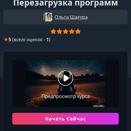
Перезагрузка программ
Ольга Шакура
★
5
(
всего оценок
-
1
)
Предпросмотр курса
Начать Сейчас