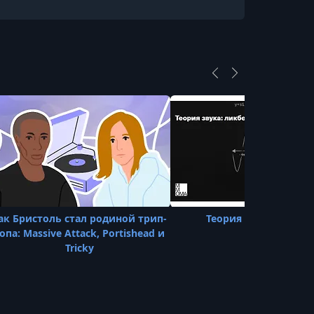
21. Bonus Chapter Duets
ак Бристоль стал родиной трип-
Теория звука: ликбе
опа: Massive Attack, Portishead и
Tricky