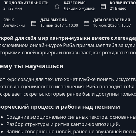
ПРОДОЛЖИТЕЛЬНОСТЬ
КАТЕГОРИЯ
КОЛИЧЕСТВО
3 ч 38 мин
Лекции о музыке
21 Видео
ЯЗЫК
ДАТА ВЫХОДА
ДАТА ОБНОВЛЕНИЯ
Английский
15 июн. 2017 г., 10:00
10 июн. 2026 г., 15:57
крой для себя мир кантри-музыки вместе с легенд
склюзивном онлайн‑курсе Риба приглашает тебя за кули
ториями своей карьеры и показывает, как рождаются п
ему ты научишься
от курс создан для тех, кто хочет глубже понять искусс
кстов до сценического исполнения. Риба проводит тебя
скрывает секреты, которые ранее были доступны тольк
ворческий процесс и работа над песнями
Создание эмоционально сильных текстов, основанны
Разбор структуры и ритма кантри-композиций.
Запись совершенно новой, ранее не звучавшей песни