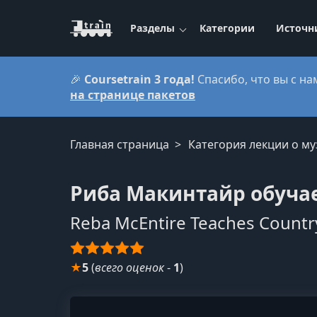
Разделы
Категории
Источн
🎉
Coursetrain 3 года!
Спасибо, что вы с на
на странице пакетов
Главная страница
Категория лекции о м
Риба Макинтайр обуча
Reba McEntire Teaches Countr
★
5
(
всего оценок
-
1
)