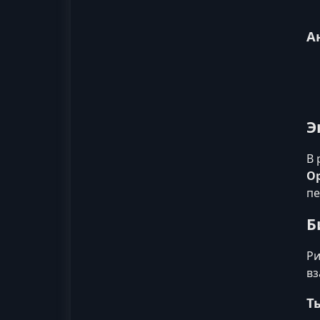
А
Э
В 
O
пе
Б
Ри
вз
Т