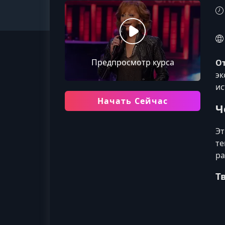
Предпросмотр курса
От
эк
ис
Начать Сейчас
Ч
Эт
те
ра
Т