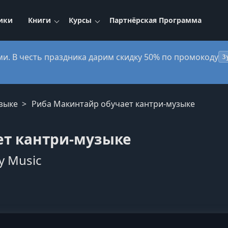
ики
Книги
Курсы
Партнёрская Программа
ми. В честь праздника дарим скидку 50% по промокоду
3
узыке
Риба Макинтайр обучает кантри-музыке
ет кантри-музыке
y Music