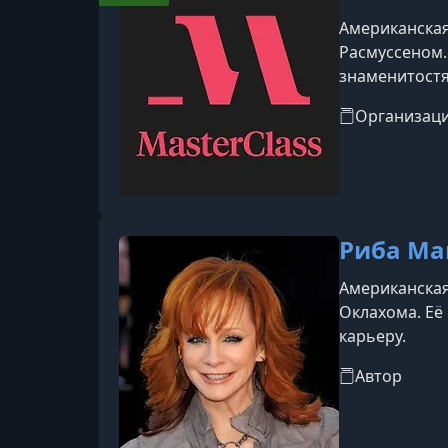
Американская
Расмуссеном.
знаменитостя
инструкторов 
Организац
Мартин Скорс
Риба Ма
Американская 
Оклахома. Её
карьеру.
Автор