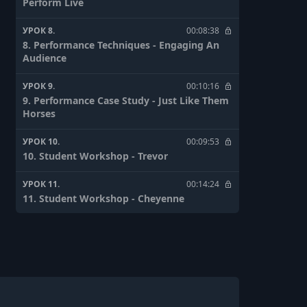
Perform Live
УРОК 8.
00:08:38
8. Performance Techniques - Engaging An
Audience
УРОК 9.
00:10:16
9. Performance Case Study - Just Like Them
Horses
УРОК 10.
00:09:53
10. Student Workshop - Trevor
УРОК 11.
00:14:24
11. Student Workshop - Cheyenne
УРОК 12.
00:07:24
12. Student Workshop - Emily
УРОК 13.
00:14:43
13. Student Workshop - Jimmy