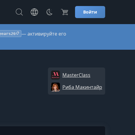
Войти
— активируйте его
years26
📋
MasterClass
Риба Макинтайр