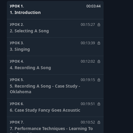
УРОК 1.
00:03:44
1. Introduction
УРОК 2.
00:15:27
2. Selecting A Song
УРОК 3.
00:13:39
3. Singing
УРОК 4.
00:12:02
4. Recording A Song
УРОК 5.
00:19:15
5. Recording A Song - Case Study -
Oklahoma
УРОК 6.
00:19:51
6. Case Study Fancy Goes Acoustic
УРОК 7.
00:10:52
7. Performance Techniques - Learning To