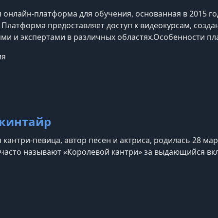
 онлайн-платформа для обучения, основанная в 2015 г
 Платформа предоставляет доступ к видеокурсам, соз
ми и экспертами в различных областях.​Особенности п
— известные личности, такие как Гордон Рамзи (кулинар
ия
езе (кинорежиссура), Серена Уильямс (теннис), Ханс Ц
кинтайр
кантри-певица, автор песен и актриса, родилась 28 мар
 часто называют «Королевой кантри» за выдающийся в