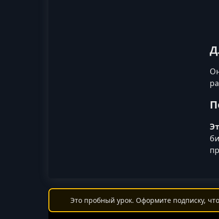
Д
Он
ра
П
Э
би
пр
Это пробный урок. Оформите подписку, что