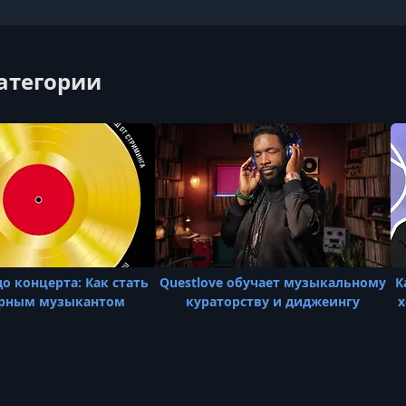
категории
о концерта: Как стать
Questlove обучает музыкальному
К
рным музыкантом
кураторству и диджеингу
х