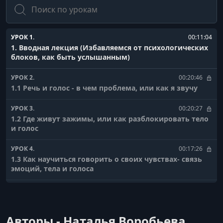
Поиск
УРОК 1.
00:11:04
1. Вводная лекция (Избавляемся от психологических
блоков, как быть услышанным)
УРОК 2.
00:20:46
1.1 Речь и голос - в чем проблема, или как я звучу
УРОК 3.
00:20:27
1.2 Где живут зажимы, или как разблокировать тело
и голос
УРОК 4.
00:17:26
1.3 Как научиться говорить о своих чувствах- связь
эмоций, тела и голоса
УРОК 5.
00:15:41
1.4 Техники взаимодействия и их влияние
Авторы - Наталья Воробьева,
УРОК 6.
00:21:31