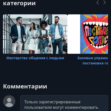
категории
УРОК 25.
00:02:41
5.2 Быстрая разминка перед выступлением
УРОК 26.
00:09:25
5.3 Волшебный сканер- упражнение пошагово
УРОК 27.
00:12:33
5.4 Тренеруем мыщцы речи - артикуляционная
гимнастика
Мастерство общения с людьми
Базовые упражне
УРОК 28.
00:05:46
постановке гол
5.5 Если я картавлю или шепелявлю - практические
рекомендации
Комментарии
Комментарий