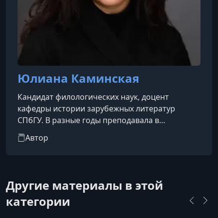
Юлиана Каминская
Кандидат филологических наук, доцент
кафедры истории зарубежных литератур
СПбГУ. В разные годы преподавала в
университетах Цюриха, Инсбрука, Галле,
Автор
Фрайбурга и Трира. Обладательница
международной премии «Европейский лектор
2012» (Германия). Автор более ста научных
публикаций по литературоведению на русском
Другие материалы в этой
и немецком языках.
категории