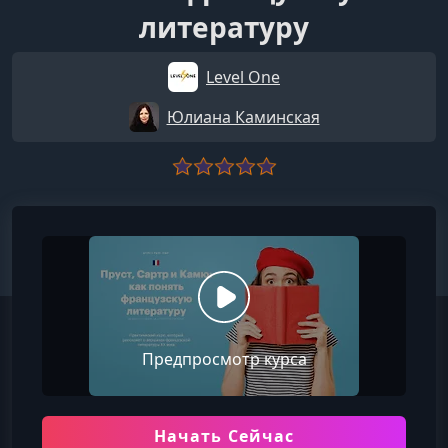
литературу
Level One
Юлиана Каминская
Предпросмотр курса
Начать Сейчас