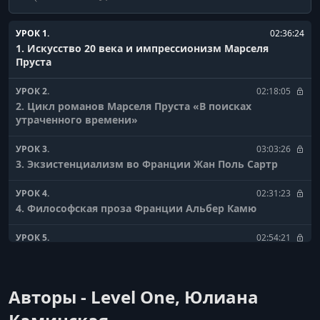
УРОК 1.
02:36:24
1. Искусство 20 века и импрессионизм Марселя
Пруста
УРОК 2.
02:18:05
2. Цикл романов Марселя Пруста «В поисках
утраченного времени»
УРОК 3.
03:03:26
3. Экзистенциализм во Франции Жан Поль Сартр
УРОК 4.
02:31:23
4. Философская проза Франции Альбер Камю
УРОК 5.
02:54:21
5. Философия в театре Сэмюэль Беккет
УРОК 6.
02:26:36
Авторы - Level One, Юлиана
6. Театр абсурда Эжен Ионеско