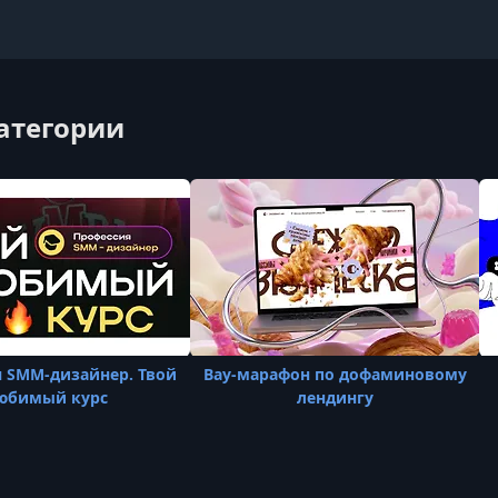
категории
 SMM-дизайнер. Твой
Вау-марафон по дофаминовому
юбимый курс
лендингу