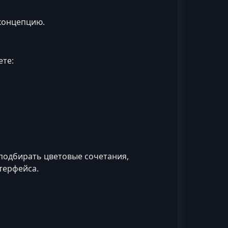
 концепцию.
ете:
 подбирать цветовые сочетания,
терфейса.