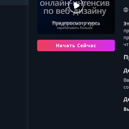
Предпросмотр курса
Э
пр
пр
чт
Начать Сейчас
П
Д
Вв
со
Д
Вы