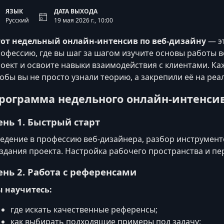
ЯЗЫК
ДАТА ВЫХОДА
Русский
19 мая 2026 г., 10:00
тот недельный онлайн‑интенсив по веб‑дизайну
— эт
офессию, где вы шаг за шагом изучите основы работы в
оект и освоите навыки взаимодействия с клиентами. Ка
обы вы не просто узнали теорию, а закрепили её на реа
рограмма недельного онлайн‑интенси
ень 1. Быстрый старт
едение в профессию веб‑дизайнера, разбор инструмент
здания проекта. Настройка рабочего пространства и пе
ень 2. Работа с референсами
 научитесь:
где искать качественные референсы;
как выбирать подходящие примеры под задачу;