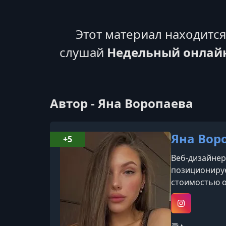
Этот материал находитс
слушай
Недельный онлайн
Автор - Яна Воропаева
Яна Вор
+5
Веб-дизайнер
позиционируе
стоимостью о
Instagram