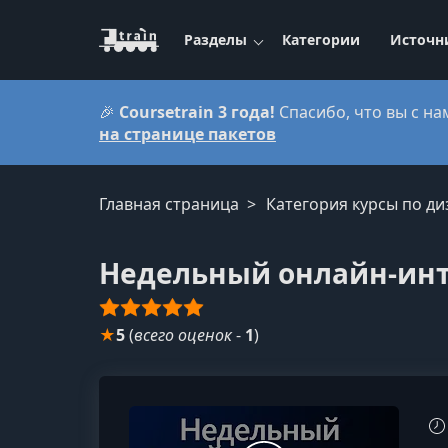
Разделы
Категории
Источн
🎉
Coursetrain 3 года!
Спасибо, что вы с на
на странице пакетов
Главная страница
Категория курсы по ди
Недельный онлайн-инте
★
5
(
всего оценок
-
1
)