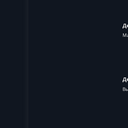
Д
Ма
Д
Вы