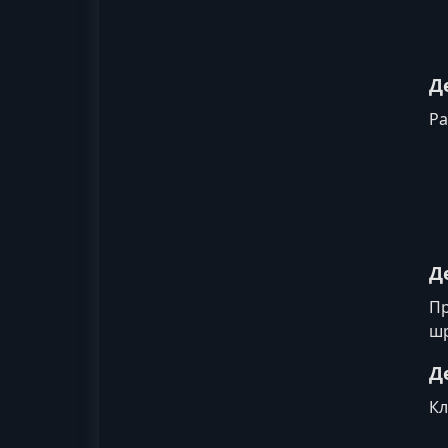
Д
Ра
Д
Пр
шр
Д
Кл