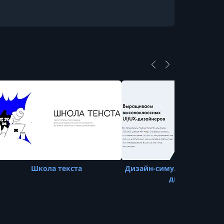
Школа текста
Дизайн-симулятор: Middle
дизайнер