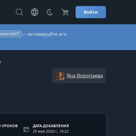
Войти
— активируйте его
years26
📋
у
Яна Воропаева
 УРОКОВ
ДАТА ДОБАВЛЕНИЯ
29 мая 2026 г., 19:22