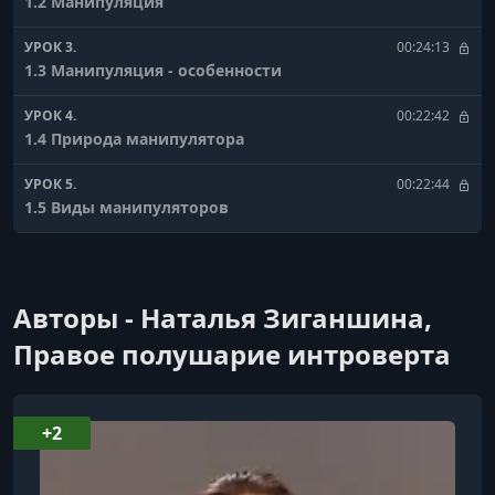
1.2 Манипуляция
УРОК 3.
00:24:13
1.3 Манипуляция - особенности
УРОК 4.
00:22:42
1.4 Природа манипулятора
УРОК 5.
00:22:44
1.5 Виды манипуляторов
УРОК 6.
00:25:32
1.6 Характерные черты
Авторы - Наталья Зиганшина,
УРОК 7.
00:21:14
2.1 Главные принципы оказания влияния (Принципы
Правое полушарие интроверта
влияния)
УРОК 8.
00:27:08
+2
2.2 Составляющие манипуляции
УРОК 9.
00:25:56