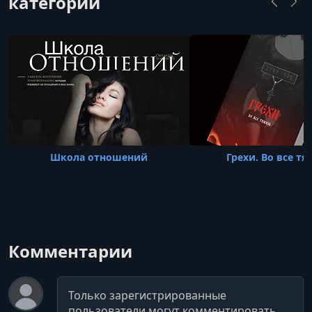
категории
экономистом в упра
Школа отношений
Грехи. Во все т
Комментарии
Комментарий