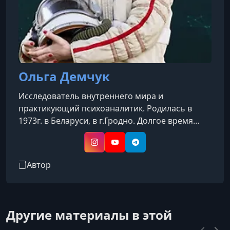
Ольга Демчук
Исследователь внутреннего мира и
практикующий психоаналитик. Родилась в
1973г. в Беларуси, в г.Гродно. Долгое время
жила в небольшом городке Лида. Окончила
Гродненский Государственный Аграрный
Instagram
YouTube
Telegram
Университет (специальность агроном), после
Автор
училась в Белорусском Государственном
Экономическом Университете в Высшей
Школе управления и бизнеса (специальность
экономист, по специализации бухучёт, анализ
Другие материалы в этой
и аудит). Проработала бухгалтером и