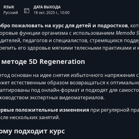
ЯЗЫК
ДАТА ВЫХОДА
Русский
18 окт. 2025 г., 10:00
бро пожаловать на курс для детей и подростков
, ко
оровые функции организма с использованием
Метода 5D
дителей, педагогов и специалистов, стремящихся подд
репить его здоровье мягкими телесными практиками и
 методе 5D Regeneration
тод основан на идее снятия избыточного напряжения с 
жет естественным образом возвращаться к оптимальн
аптированы под онлайн-формат и подходят для самост
ководством экспертных видеоматериалов.
ервые положительные изменения
при регулярной пра
сле нескольких занятий.
ому подходит курс