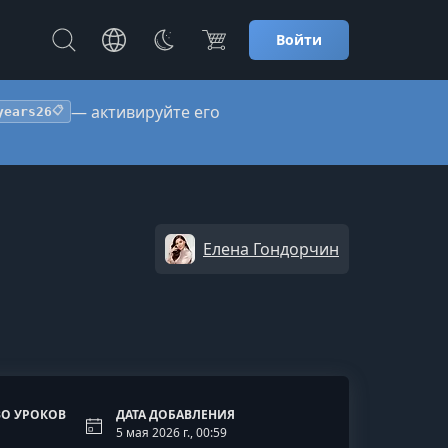
Войти
— активируйте его
years26
📋
Елена Гондорчин
О УРОКОВ
ДАТА ДОБАВЛЕНИЯ
5 мая 2026 г., 00:59