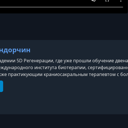
ондорчин
адемии 5D Регенерации, где уже прошли обучение двена
ждународного института биотерапии, сертифицированн
акже практикующим краниосакральным терапевтом с бо
ды практики автор выстроила собственную систему, об
кие подходы к восстановлению организма. Её ме
e
elegram