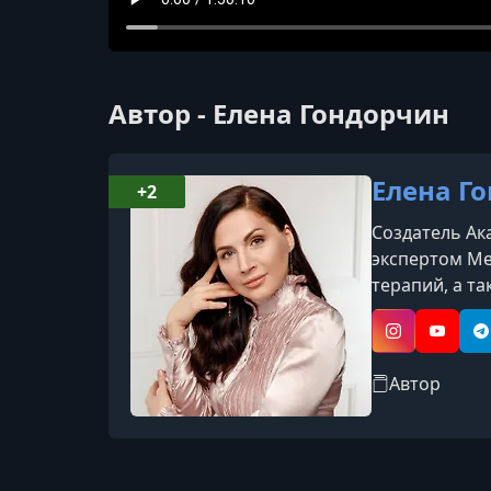
Автор - Елена Гондорчин
Елена Г
+2
Создатель Ак
экспертом Ме
терапий, а т
работы.За го
терапевтичес
Instagram
YouTub
T
Автор