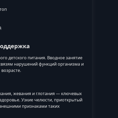
топ
й
поддержка
ого детского питания. Вводное занятие
связям нарушений функций организма и
возрасте.
хания, жевания и глотания — ключевых
 здоровье. Узкие челюсти, приоткрытый
ь внешними признаками таких