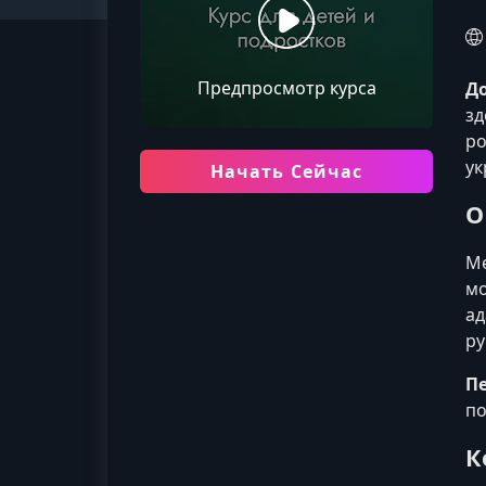
Предпросмотр курса
До
зд
ро
ук
Начать Сейчас
О
Ме
мо
ад
ру
П
по
К