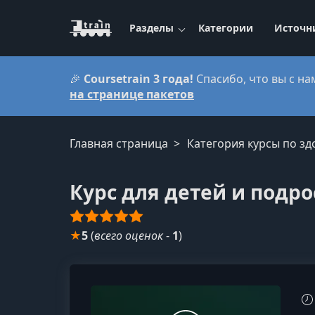
Разделы
Категории
Источн
🎉
Coursetrain 3 года!
Спасибо, что вы с на
на странице пакетов
Главная страница
Категория курсы по з
Курс для детей и подро
★
5
(
всего оценок
-
1
)