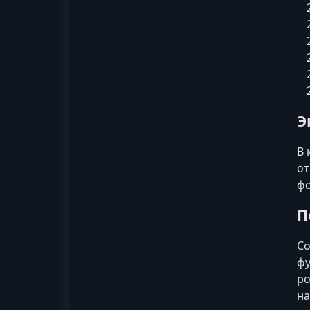
Э
В 
от
фо
П
Со
фу
ро
на