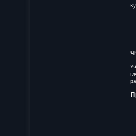
Ку
Ч
Уч
гл
ра
П