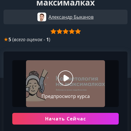
максималках
Александр Быканов
★
5
(
всего оценок
-
1
)
Предпросмотр курса
Начать Сейчас