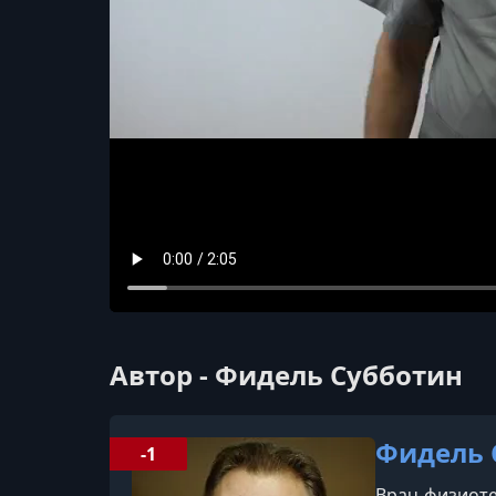
Автор - Фидель Субботин
Фидель 
-1
Врач-физиоте