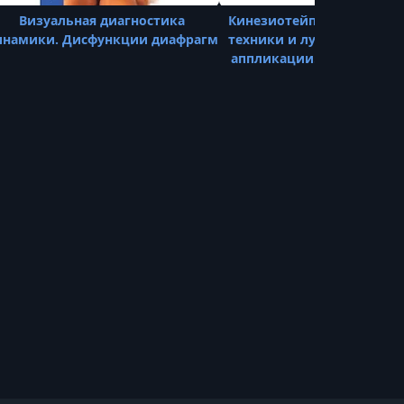
Визуальная диагностика
Кинезиотейпирование. Б
УРОК 21.
00:04:03
инамики. Дисфункции диафрагм
техники и лучшие клини
2.11. М2 8 Терапия боли в лобной
аппликации. Нижняя пол
области
тела
УРОК 22.
00:06:02
2.12. М2 9 Тейпирование боли в лобной
области
УРОК 23.
00:02:39
2.14. М2 10 Боль в области уха и височно
нижнечелюстного сустава
УРОК 24.
00:05:27
2.16. М2 11 Диагностика боли в области
уха и ВНЧС
УРОК 25.
00:04:41
2.17. М2 12 Терапия боли в области уха и
ВНЧС
УРОК 26.
00:06:14