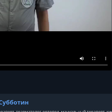
Субботин
рапевт, травматолог-ортопед, мануальный терапевт, ки