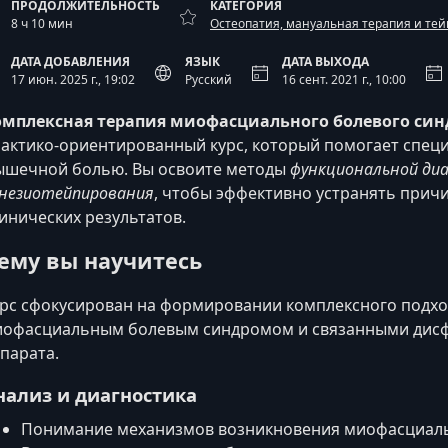
ПРОДОЛЖИТЕЛЬНОСТЬ
КАТЕГОРИЯ
8 ч 10 мин
Остеопатия, мануальная терапия и те
ДАТА ДОБАВЛЕНИЯ
ЯЗЫК
ДАТА ВЫХОДА
17 июн. 2025 г., 19:02
Русский
16 сент. 2021 г., 10:00
омплексная терапия миофасциального болевого си
актико‑ориентированный курс, который помогает специ
шечной болью. Вы освоите методы
функциональной диа
незиотейпирования
, чтобы эффективно устранять прич
инических результатов.
ему вы научитесь
рс сфокусирован на формировании комплексного подхо
офасциальным болевым синдромом и связанными дисф
парата.
нализ и диагностика
Понимание механизмов возникновения миофасциаль