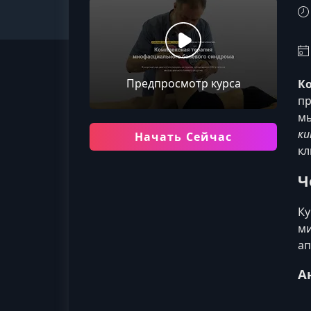
Предпросмотр курса
К
пр
мы
ки
Начать Сейчас
кл
Ч
Ку
ми
ап
А