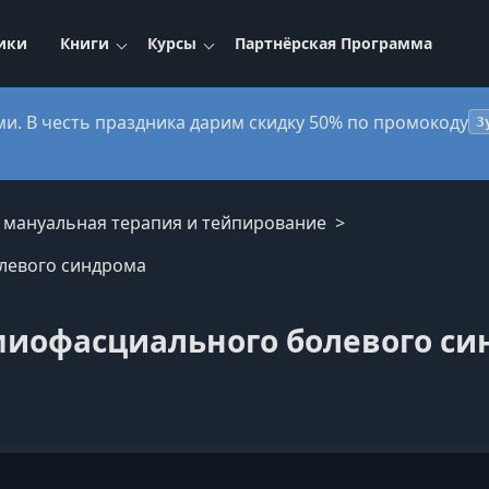
ики
Книги
Курсы
Партнёрская Программа
ми. В честь праздника дарим скидку 50% по промокоду
3
, мануальная терапия и тейпирование
левого синдрома
миофасциального болевого с