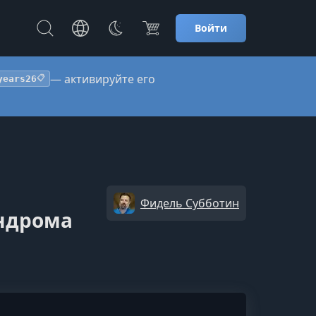
Войти
— активируйте его
years26
📋
Фидель Субботин
индрома