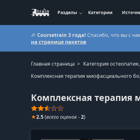
Разделы
Категории
Источн
🎉
Coursetrain 3 года!
Спасибо, что вы с на
на странице пакетов
Главная страница
Категория остеопатия
Комплексная терапия миофасциального бо
Комплексная терапия 
★
2.5
(
всего оценок
-
2
)