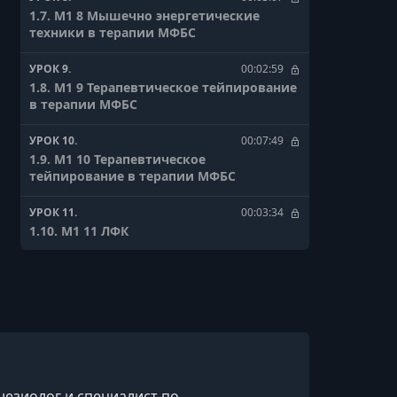
1.7. М1 8 Мышечно энергетические
техники в терапии МФБС
УРОК 9.
00:02:59
1.8. М1 9 Терапевтическое тейпирование
в терапии МФБС
УРОК 10.
00:07:49
1.9. М1 10 Терапевтическое
тейпирование в терапии МФБС
УРОК 11.
00:03:34
1.10. М1 11 ЛФК
УРОК 12.
00:00:38
1. Большая грудная мышца
УРОК 13.
00:04:14
2.1. М2 1 Головная и лицевая боль
УРОК 14.
00:04:25
незиолог и специалист по
2.2. М2 2 Боль в височной области