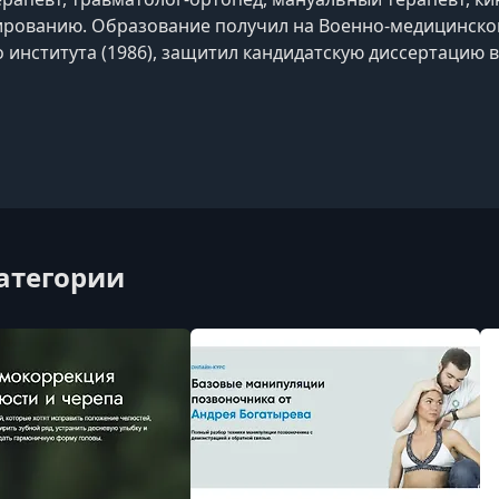
рованию. Образование получил на Военно-медицинском
 института (1986), защитил кандидатскую диссертацию в
ельному лечению миофасциальных болей
категории