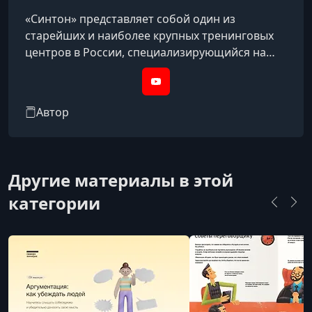
«Синтон» представляет собой один из
старейших и наиболее крупных тренинговых
центров в России, специализирующийся на
практической психологии и личностном росте.
Основанный Николаем Ивановичем Козловым,
YouTube
ресурс базируется на уникальном синтон-
Автор
подходе, который фокусируется на этике,
конструктиве и личной эффективности. Сайт
предлагает пользователям более пятидесяти
авторских программ, охватывающих такие
Другие материалы в этой
сферы, как лидерство, искусство
категории
коммуникации,