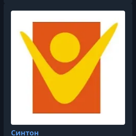
сфере продаж началась ещё в 1997 году, а с
2001 года он реализует собственные курсы,
посвящённые технологиям активных и
этичных продаж, переговорам и психологии
управления. Внедряет эффективные подходы к
командообразованию, развивает навыки
презентации,
Синтон