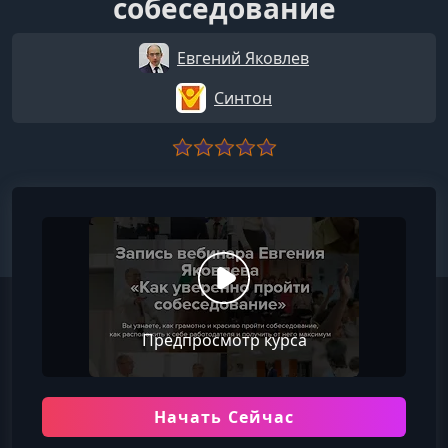
собеседование
Евгений Яковлев
Синтон
Предпросмотр курса
Начать Сейчас