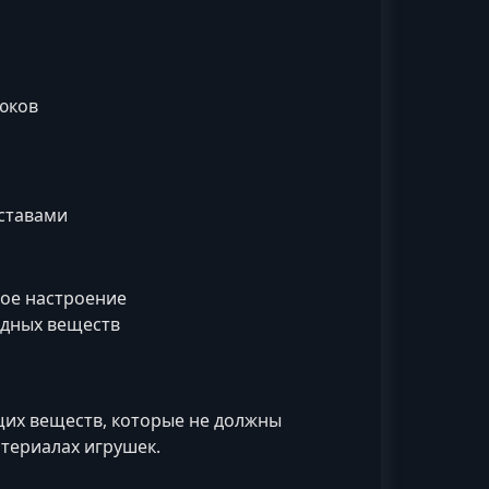
рюков
ставами
ое настроение
едных веществ
щих веществ, которые не должны
атериалах игрушек.