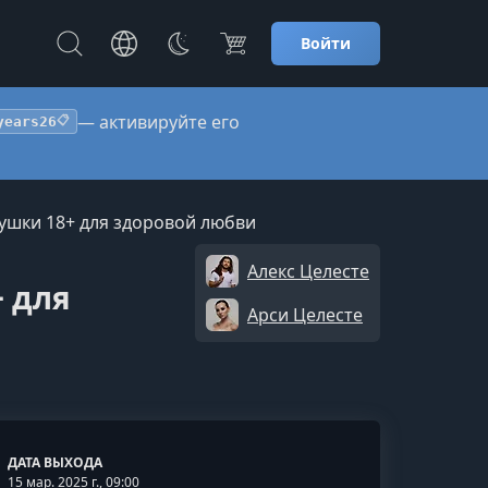
Войти
— активируйте его
years26
📋
рушки 18+ для здоровой любви
Алекс Целесте
 для
Арси Целесте
ДАТА ВЫХОДА
15 мар. 2025 г., 09:00