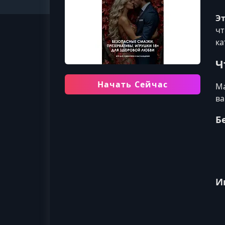
Эт
чт
ка
Ч
Начать Сейчас
Ма
ва
Б
И