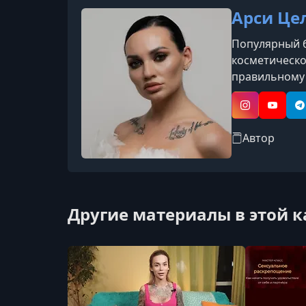
Арси Це
Популярный б
косметическо
правильному 
продукции.
Instagram
YouTub
T
Автор
Другие материалы в этой 