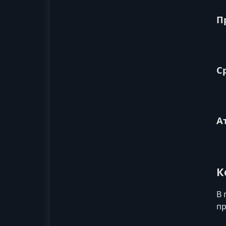
П
С
А
К
В 
пр