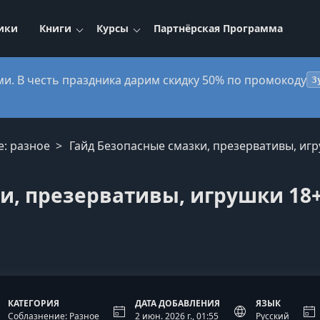
ики
Книги
Курсы
Партнёрская Программа
ми. В честь праздника дарим скидку 50% по промокоду
3
е: разное
Гайд Безопасные смазки, презервативы, иг
и, презервативы, игрушки 18+
КАТЕГОРИЯ
ДАТА ДОБАВЛЕНИЯ
ЯЗЫК
Соблазнение: Разное
2 июн. 2026 г., 01:55
Русский