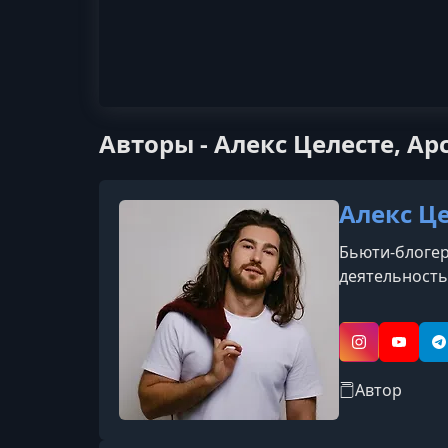
Авторы - Алекс Целесте, Ар
Алекс Ц
Бьюти-блогер
деятельность
Instagram
YouTub
T
Автор