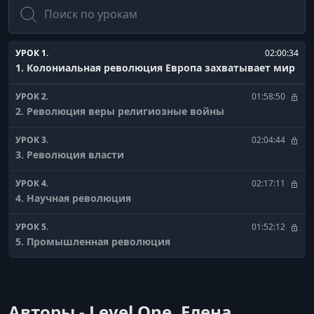
Поиск
УРОК 1.
02:00:34
1. Колониальная революция Европа захватывает мир
УРОК 2.
01:58:50
2. Революция веры религиозные войны
УРОК 3.
02:04:44
3. Революция власти
УРОК 4.
02:17:11
4. Научная революция
УРОК 5.
01:52:12
5. Промышленная революция
УРОК 6.
02:06:10
6. Революция мысли эпоха Просвещения
Авторы - Level One, Елена
УРОК 7.
02:03:25