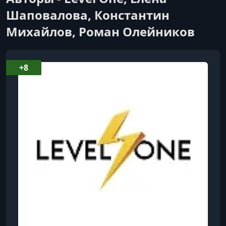
7. Великая французская революция
Шаповалова, Константин
Михайлов, Роман Олейников
+8