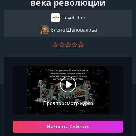
века революций
Level One
Елена Шаповалова
Предпросмотр курса
Начать Сейчас