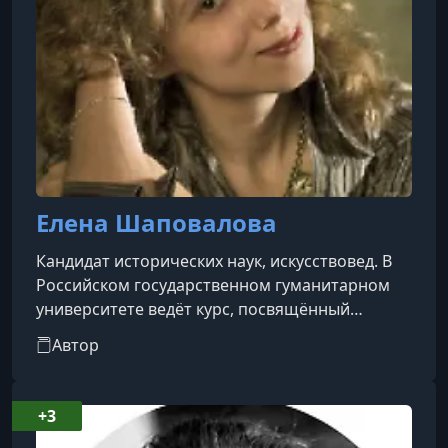
Елена Шаповалова
Кандидат исторических наук, искусствовед. В
Российском государственном гуманитарном
университете ведёт курс, посвящённый
истории Западной Европы и
Автор
западноевропейской визуальной культуре.
Является членом редакционной коллегии
научного журнала Studia Religiosa Rossica, в
+3
котором публикуются современные