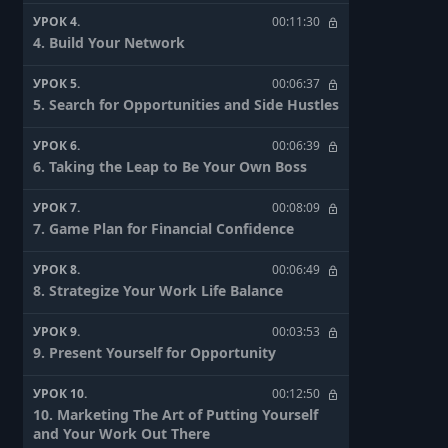
УРОК 4.
00:11:30
4. Build Your Network
УРОК 5.
00:06:37
5. Search for Opportunities and Side Hustles
УРОК 6.
00:06:39
6. Taking the Leap to Be Your Own Boss
УРОК 7.
00:08:09
7. Game Plan for Financial Confidence
УРОК 8.
00:06:49
8. Strategize Your Work Life Balance
УРОК 9.
00:03:53
9. Present Yourself for Opportunity
УРОК 10.
00:12:50
10. Marketing The Art of Putting Yourself
and Your Work Out There