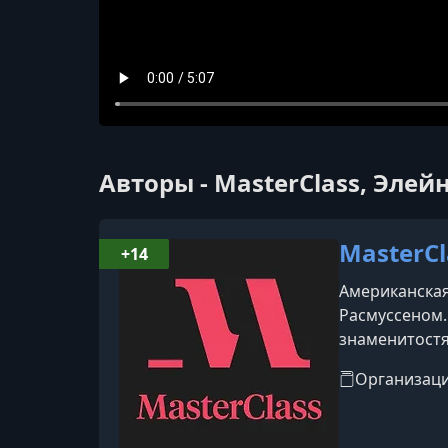
Авторы - MasterClass, Элей
MasterCl
+14
Американская
Расмуссеном.
знаменитостя
инструкторов 
Организац
Мартин Скорс