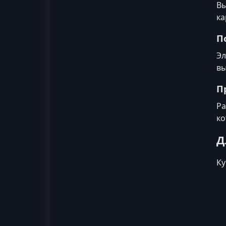
Вы
ка
П
Эл
вы
П
Ра
ко
Д
Ку