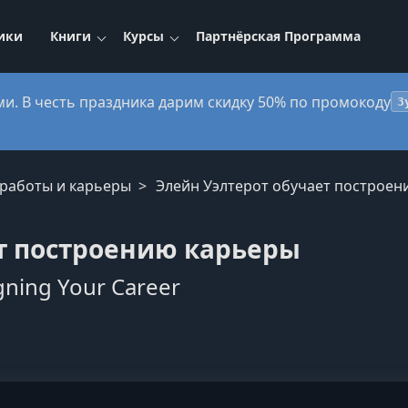
ики
Книги
Курсы
Партнёрская Программа
ми. В честь праздника дарим скидку 50% по промокоду
3
 работы и карьеры
Элейн Уэлтерот обучает построен
т построению карьеры
gning Your Career