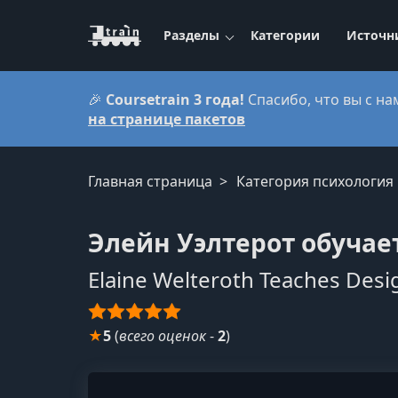
Разделы
Категории
Источн
🎉
Coursetrain 3 года!
Спасибо, что вы с на
на странице пакетов
Главная страница
Категория психология
Элейн Уэлтерот обучае
Elaine Welteroth Teaches Desi
★
5
(
всего оценок
-
2
)