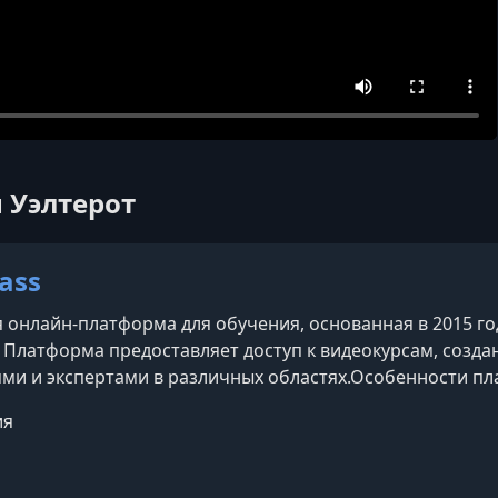
н Уэлтерот
ass
 онлайн-платформа для обучения, основанная в 2015 г
 Платформа предоставляет доступ к видеокурсам, соз
ми и экспертами в различных областях.​Особенности п
— известные личности, такие как Гордон Рамзи (кулинар
ия
езе (кинорежиссура), Серена Уильямс (теннис), Ханс Ц