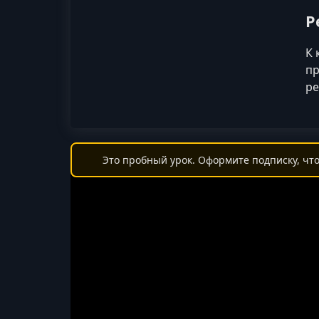
Р
К 
пр
ре
Это пробный урок. Оформите подписку, что