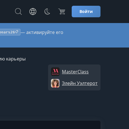
Войти
— активируйте его
years26
📋
ию карьеры
MasterClass
Элейн Уэлтерот