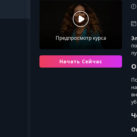
Предпросмотр курса
Эл
по
пу
Начать Сейчас
О
По
на
вн
уб
Ч
О