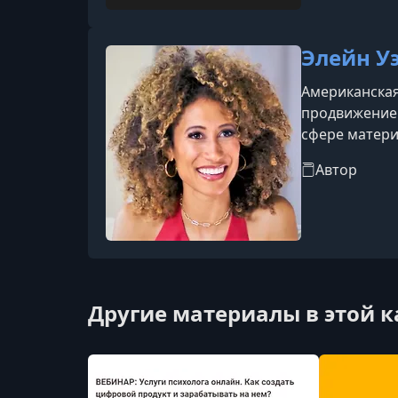
Элейн У
Американская
продвижение 
сфере матери
Автор
Другие материалы в этой 