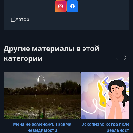
психологии, в том числе курсы повышения
квалификации для медицинских специалистов.
Instagram
Facebook
Регулярный автор статей в профильных и
Автор
популярных медиа, таких как Psychologies и
Psychology Today.
Другие материалы в этой
категории
Меня не замечают. Травма
Эскапизм: когда полез
невидимости
реальности