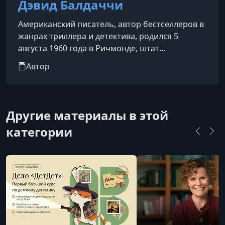
Дэвид Балдаччи
Американский писатель, автор бестселлеров в
жанрах триллера и детектива, родился 5
августа 1960 года в Ричмонде, штат
Вирджиния. Получив образование в области
Автор
политологии в Университете Содружества
Вирджинии и степень доктора права в
Университете Вирджинии, он девять лет
работал юристом в Вашингтоне, округ
Другие материалы в этой
Колумбия. Писательскую карьеру начал с
категории
детства, когда мать подарила ему тетрадь для
записей.