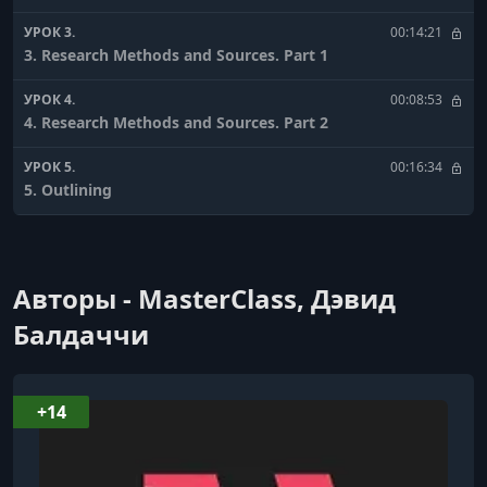
УРОК 3.
00:14:21
3. Research Methods and Sources. Part 1
УРОК 4.
00:08:53
4. Research Methods and Sources. Part 2
УРОК 5.
00:16:34
5. Outlining
УРОК 6.
00:14:01
6. Constructing Chapters
Авторы - MasterClass, Дэвид
УРОК 7.
00:18:52
7. Pacing. Tension. and Suspense
Балдаччи
УРОК 8.
00:15:42
8. Creating Compelling Characters
+14
УРОК 9.
00:15:27
9. Crafting Dialogue