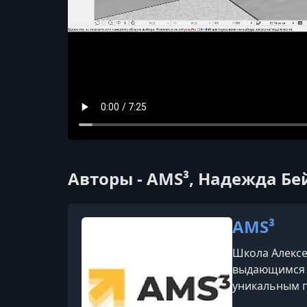
Авторы - AMS³, Надежда Бе
AMS³
Школа Алексе
выдающимся п
уникальным п
подход к каж