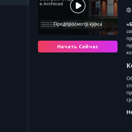
Предпросмотр курса
«Б
са
пр
пр
Начать Сейчас
ко
К
Об
сп
пр
ср
Н