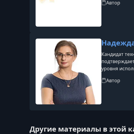
Автор
жизни в совр
Надежда
Кандидат тех
подтверждает
уровня испол
Автор
Другие материалы в этой 