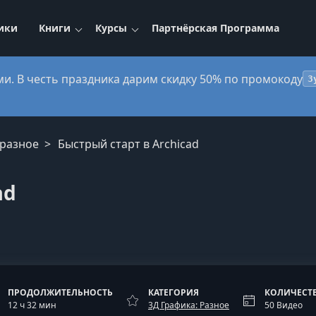
ики
Книги
Курсы
Партнёрская Программа
ми. В честь праздника дарим скидку 50% по промокоду
3
 разное
Быстрый старт в Archicad
ad
ПРОДОЛЖИТЕЛЬНОСТЬ
КАТЕГОРИЯ
КОЛИЧЕСТ
12 ч 32 мин
3Д Графика: Разное
50 Видео