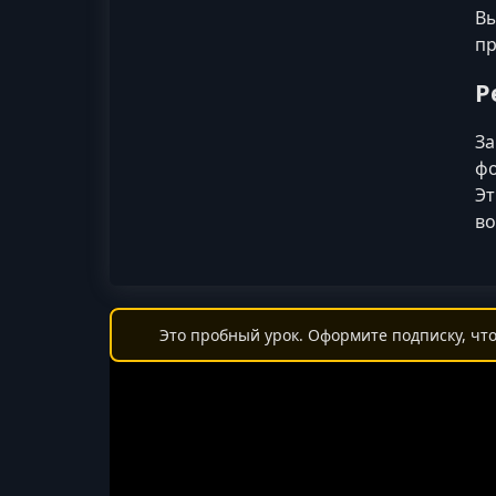
Вы
пр
Р
За
фо
Эт
во
Это пробный урок. Оформите подписку, что