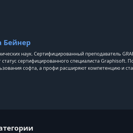
еменном мире.
 Бейнер
нических наук. Сертифицированный преподаватель GRA
 статус сертифицированного специалиста Graphisoft. П
ьзования софта, а профи расширяют компетенцию и ст
категории