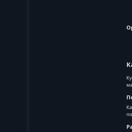
О
К
Ку
ма
П
Ка
по
Р