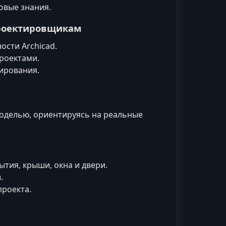
овые знания.
роектировщикам
сти Archicad.
роектами.
ирования.
моделью, ориентируясь на реальные
тия, крыши, окна и двери.
.
роекта.