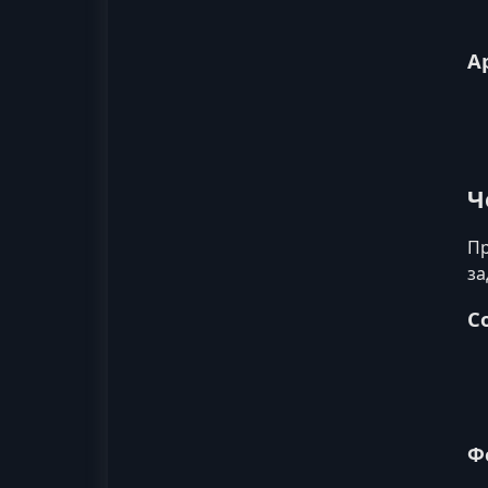
А
Ч
Пр
за
С
Ф