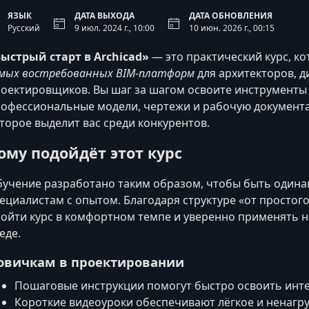
ЯЗЫК
ДАТА ВЫХОДА
ДАТА ОБНОВЛЕНИЯ
Русский
9 июл. 2024 г., 10:00
10 июн. 2026 г., 00:15
ыстрый старт в Archicad»
— это практический курс, к
мых востребованных BIM‑платформ
для архитекторов, 
оектировщиков. Вы шаг за шагом освоите инструменты A
офессиональные модели, чертежи и рабочую документа
торое выделит вас среди конкурентов.
ому подойдёт этот курс
учение разработано таким образом, чтобы быть одинак
ециалистам с опытом. Благодаря структуре «от простог
ойти курс в комфортном темпе и уверенно применять 
еде.
овичкам в проектировании
Пошаговые инструкции помогут быстро освоить инте
Короткие видеоуроки обеспечивают лёгкое и ненагр