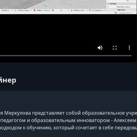
йнер
я Меркулова представляет собой образовательное учр
едагогом и образовательным инноватором - Алексеем 
одходом к обучению, который сочетает в себе передо
дому ученику и фокус на развитии не только знаний, но