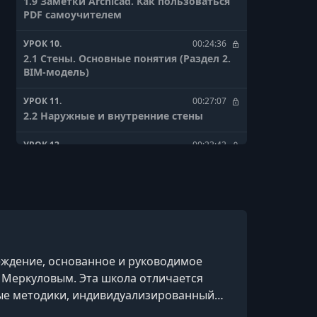
1.9 Заметки Archicad. Как пользоваться
PDF самоучителем
УРОК 10.
00:24:36
2.1 Стены. Основные понятия (Раздел 2.
BIM-модель)
УРОК 11.
00:27:07
2.2 Наружные и внутренние стены
УРОК 12.
00:23:42
2.3 Перекрытие
УРОК 13.
00:16:42
2.4 Фундамент
УРОК 14.
00:06:34
2.5 Фиксация Видов
еждение, основанное и руководимое
Меркуловым. Эта школа отличается
УРОК 15.
00:09:15
2.6 Двери. Настройка
вые методики, индивидуализированный
 и навыков, необходимых для успешной