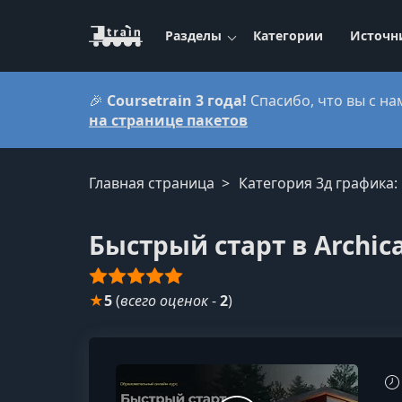
Разделы
Категории
Источн
🎉
Coursetrain 3 года!
Спасибо, что вы с на
на странице пакетов
Главная страница
Категория 3д графика:
Быстрый старт в Archic
★
5
(
всего оценок
-
2
)