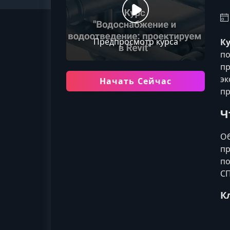
Предпросмотр курса
Ку
по
пр
эк
Начать Сейчас
пр
Ч
Об
пр
по
СП
К