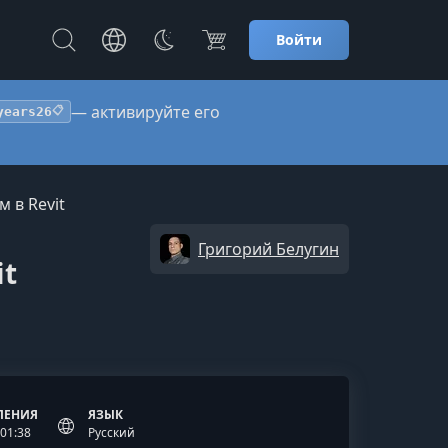
Войти
— активируйте его
years26
📋
 в Revit
Григорий Белугин
it
ЛЕНИЯ
ЯЗЫК
 01:38
Русский