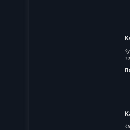
К
Ку
по
П
К
Ка