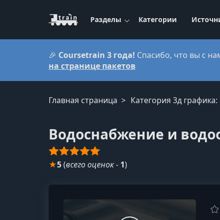
Разделы
Категории
Источн
🎉
Coursetrain 3 года!
Спасибо, что вы с на
на странице пакетов
Главная страница
Категория 3д графика:
Водоснабжение и водоо
★
5
(
всего оценок
-
1
)