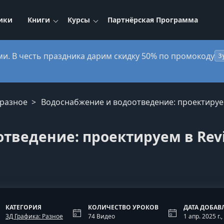
ики
Книги
Курсы
Партнёрская Программа
ми. В честь праздника дарим скидку 50% по промокоду
3
 разное
Водоснабжение и водоотведение: проектируем
тведение: проектируем в Rev
КАТЕГОРИЯ
КОЛИЧЕСТВО УРОКОВ
ДАТА ДОБАВ
3Д Графика: Разное
74 Видео
1 апр. 2025 г.,