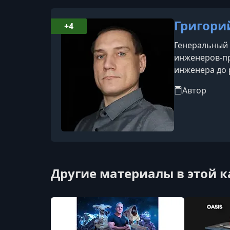
Григори
+4
Генеральный 
инженеров-пр
инженера до 
Автор
Другие материалы в этой 