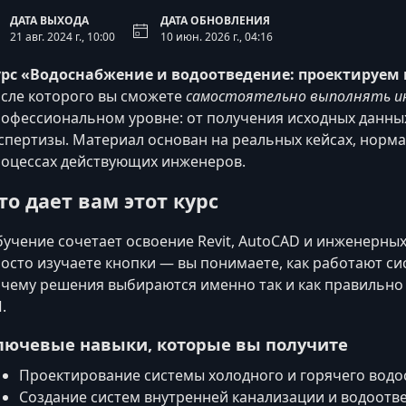
ДАТА ВЫХОДА
ДАТА ОБНОВЛЕНИЯ
21 авг. 2024 г., 10:00
10 июн. 2026 г., 04:16
рс «Водоснабжение и водоотведение: проектируем в
сле которого вы сможете
самостоятельно выполнять и
офессиональном уровне: от получения исходных данных
спертизы. Материал основан на реальных кейсах, норм
оцессах действующих инженеров.
то дает вам этот курс
учение сочетает освоение Revit, AutoCAD и инженерны
осто изучаете кнопки — вы понимаете, как работают с
чему решения выбираются именно так и как правильно
.
лючевые навыки, которые вы получите
Проектирование системы холодного и горячего водос
Создание систем внутренней канализации и водоотв