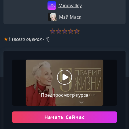
Mindvalley
Мэй Маск
★
1
(
всего оценок
-
1
)
Предпросмотр курса
Начать Сейчас