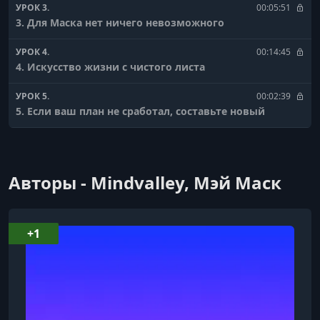
УРОК 3.
00:05:51
3. Для Маска нет ничего невозможного
УРОК 4.
00:14:45
4. Искусство жизни с чистого листа
УРОК 5.
00:02:39
5. Если ваш план не сработал, составьте новый
УРОК 6.
00:05:56
6. Заведите роман с собой
Авторы - Mindvalley, Мэй Маск
УРОК 7.
00:11:00
7. Воспитание Илона, Тоски и Кимбала
УРОК 8.
00:06:14
+1
8. Почему быть добрым = быть счастливым