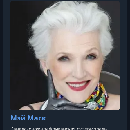
онлайн-программ («Quests») по таким
направлениям, как медитация, здоровье,
отношения, карьера и духовность
Мэй Маск
Канадско-южноафриканская супермодель,