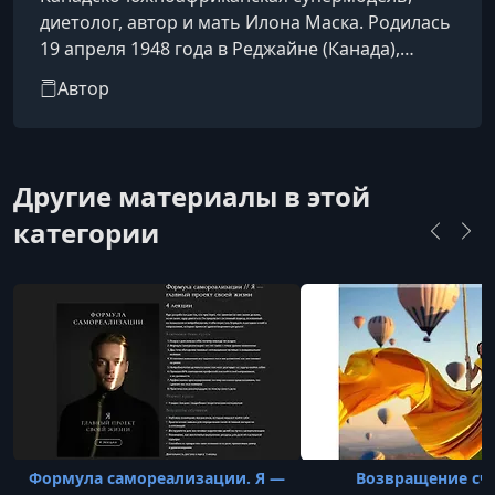
диетолог, автор и мать Илона Маска. Родилась
19 апреля 1948 года в Реджайне (Канада),
выросла в Южной Африке . Уже с 15 лет она
Автор
начала моделировать и стала финалисткой
конкурса «Мисс Южная Африка» в 1969
году.Несмотря на ранний успех в моде, Мэй
продолжила образование: она получила две
Другие материалы в этой
степени магистра в области диетологии и
категории
нутрициологии — одна в университете Фри-
Стейт (ЮАР), вторая — в Торонто (Канада). В 1
Формула самореализации. Я —
Возвращение сч