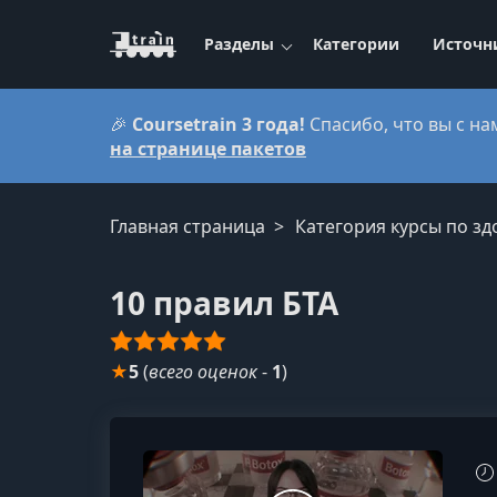
Разделы
Категории
Источн
🎉
Coursetrain 3 года!
Спасибо, что вы с на
на странице пакетов
Главная страница
Категория курсы по з
10 правил БТА
★
5
(
всего оценок
-
1
)