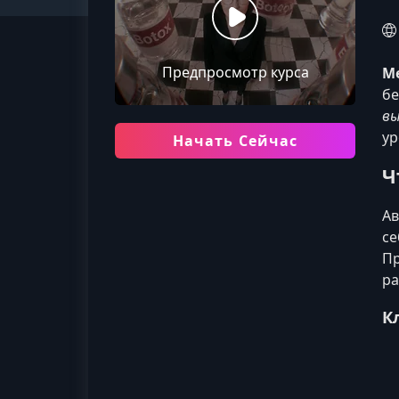
Предпросмотр курса
Ме
бе
вы
ур
Начать Сейчас
Ч
Ав
се
Пр
ра
К