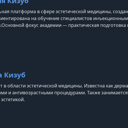
я Кизуб
ная платформа в сфере эстетической медицины, созда
риентирована на обучение специалистов инъекционным
.Основной фокус академии — практическая подготовка
 базовые, так и продвинутые курсы по ботулинотерапии
 другим направлениям эстетической медицины. О
am
а Кизуб
т в области эстетической медицины. Известна как дерма
ами и антивозрастными процедурами. Также занимаетс
 эстетикой.
am