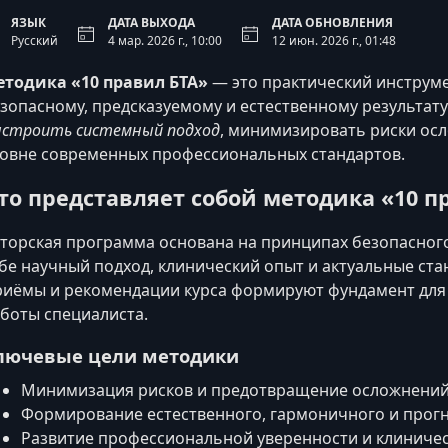
ЯЗЫК
ДАТА ВЫХОДА
ДАТА ОБНОВЛЕНИЯ
Русский
4 мар. 2026 г., 10:00
12 июн. 2026 г., 01:48
тодика «10 правил БТА»
— это практический инструме
зопасному, предсказуемому и естественному результат
строить системный подход
, минимизировать риски осл
овне современных профессиональных стандартов.
то представляет собой методика «10 п
торская программа основана на принципах безопасного
бе научный подход, клинический опыт и актуальные ст
иёмы и рекомендации курса формируют фундамент для 
боты специалиста.
лючевые цели методики
Минимизация рисков и предотвращение осложнений
Формирование естественного, гармоничного и прогн
Развитие профессиональной уверенности и клиниче