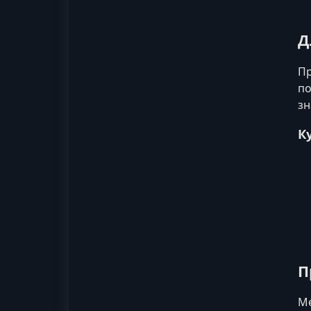
Д
Пр
по
зн
К
П
Ме