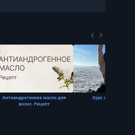
Антиандрогенное масло для
Курс закаливания
волос. Рецепт