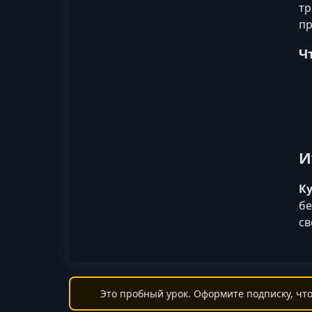
тр
пр
Ч
И
Ку
бе
св
Это пробный урок. Оформите подписку, что