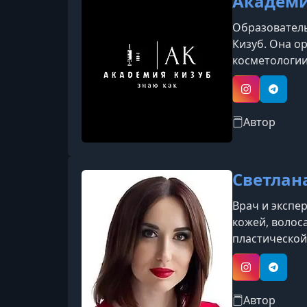
Академи
Образователь
Кизуб. Она о
косметологии
включают как
трихологии и
Instagram
Telegr
Автор
Светлан
Врач и экспер
кожей, волос
пластической
Instagram
Telegr
Автор