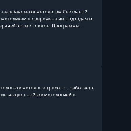
УРОК 15.
00:11:42
Урок 13 Диспорт
нная врачом-косметологом Светланой
 методикам и современным подходам в
УРОК 16.
00:05:21
 врачей-косметологов. Программы
Урок 14 Диспорт
, контурной пластике, биоревитализации,
УРОК 17.
00:08:01
Урок 15 Верхняя треть
УРОК 18.
00:09:07
Урок 16
УРОК 19.
00:10:46
Урок 17
толог-косметолог и трихолог, работает с
я инъекционной косметологией и