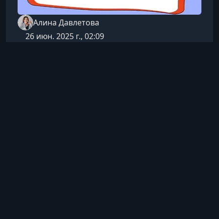
Алина Давлетова
26 июн. 2025 г., 02:09
Курсы по дизайну
Векторная иллюстрация и
анимация
Освойте создание стильных векторных
иллюстраций и мобильную анимацию,
научитесь придумывать выразительные
сюжеты и превращать статичные рисунки в
1 ч 14 мин
Русский
динамичные ролики с Alight Motion — всё с
Посмотреть
помощью удобных мобильных
приложений.Что вы узнаете на мастер‑классе
как придумывать визуальные идеи и
превращать их в сюжеты; как создавать
аккуратные и выразительные векторные