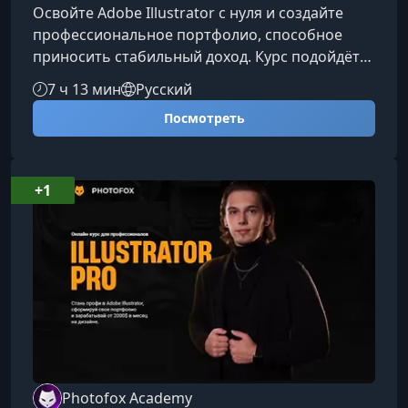
Освойте Adobe Illustrator с нуля и создайте
профессиональное портфолио, способное
приносить стабильный доход. Курс подойдёт
новичкам, которые хотят уверенно работать с
7 ч 13 мин
Русский
векторной графикой, разбираться в
Посмотреть
инструментах Illustrator и зарабатывать на
дизайне от 1000 долларов в месяц.Что вы
изучите на курсеОбучение выстроено
последовательно — от простого к сложному.
+1
Вы шаг за шагом осваиваете интерфейс,
инструменты и рабочие процессы, которые
использ
Photofox Academy