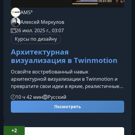
AMS³
Алексей Меркулов
26 июл. 2025 г., 03:07
Курсы по дизайну
Архитектурная
визуализация в Twinmotion
Освойте востребованный навык
архитектурной визуализации в Twinmotion и
превратите свои идеи в яркие, реалистичные
проекты. Курс помогает быстро войти в
10 ч 42 мин
Русский
профессию, развить творческое мышление и
Посмотреть
начать зарабатывать на визуализации в
студии, на фрилансе или в собственных
проектах.Что вы получите на курсеОбучение
построено так, чтобы шаг за шагом провести
+2