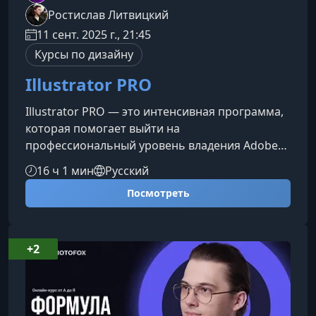
Ростислав Литвицкий
11 сент. 2025 г., 21:45
Курсы по дизайну
Illustrator PRO
Illustrator PRO — это интенсивная программа,
которая помогает выйти на
профессиональный уровень владения Adobe
Illustrator, собрать сильное портфолио и
16 ч 1 мин
Русский
начать зарабатывать на дизайне от 2000
Посмотреть
долларов в месяц. Курс подходит новичкам и
действующим специалистам, которые хотят
ускорить работу, улучшить качество проектов
и получить чёткую систему развития в
+2
дизайне.Что вы освоите на курсеОбучение
строится вокруг практики и реальных задач,
благодаря