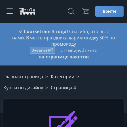
Войти
🎉
Coursetrain 3 года!
Спасибо, что вы с
нами. В честь праздника дарим скидку 50% по
промокоду
— активируйте его
3years26
📋
на странице пакетов
Главная страница
Категории
Курсы по дизайну
Страница 4