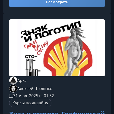
Посмотреть
стабильный доход в сфере маркетплейсов.О
курсеОбучение длится два месяца и включает
12 домашних заданий, разборы работ,
поддержку автора и доступ к закрытому
сообществу. Формат идеально подходит тем,
кто хочет не просто изучить инструменты, а
сразу внедрять
Архэ
Алексей Шклянко
31 июл. 2025 г., 01:52
Курсы по дизайну
Знак и логотип. Графический