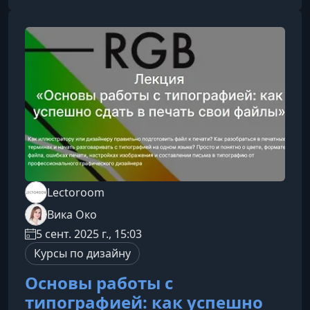
стремящимся масштабировать свои навыки и
портфолио.Чему вы научитесьКурс сочетает в
себе фундаментальную теорию, технические
навыки и практику бренд‑дизайна. Работать с
Lectoroom
Вика Око
5 сент. 2025 г., 15:03
Курсы по дизайну
Основы работы с
типографией: как успешно