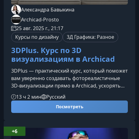
Александра Бавыкина
Archicad‑Prosto
25 авг. 2025 г., 21:17
Курсы по дизайну
3Д Графика: Разное
3DPlus. Курс по 3D
визуализациям в Archicad
3DPlus — практический курс, который поможет
вам уверенно создавать фотореалистичные
3D-визуализации прямо в Archicad, ускорять
выполнение проектов и повышать стоимость
13 ч 2 мин
Русский
своих услуг.Что вы получите на курсеВы шаг за
Посмотреть
шагом освоите полный цикл создания
визуализаций и научитесь превращать любые
интерьерные идеи в качественные 3D-
изображения без сторонних программ.
+6
Построение точной объёмной модели