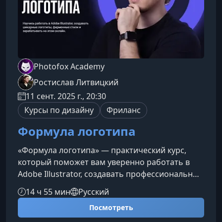
Photofox Academy
Ростислав Литвицкий
11 сент. 2025 г., 20:30
Курсы по дизайну
Фриланс
Формула логотипа
«Формула логотипа» — практический курс,
который поможет вам уверенно работать в
Adobe Illustrator, создавать профессиональные
логотипы и фирменные стили, а также
14 ч 55 мин
Русский
превращать навыки дизайна в стабильный
Посмотреть
доход. Обучение подходит новичкам,
практикующим дизайнерам и фрилансерам,