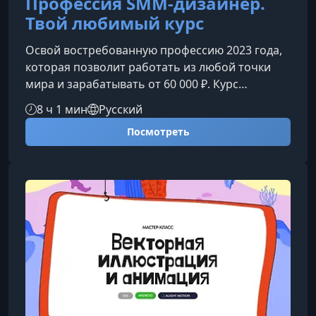
Профессия SMM-дизайнер.
Твой любимый курс
Освой востребованную профессию 2023 года,
которая позволит работать из любой точки
мира и зарабатывать от 60 000 ₽. Курс
включает 5 модулей: теория, баннеры,
8 ч 1 мин
Русский
карточки, оформление ВК и работа с заказами.
Посмотреть
Внутри 22 видеоурока по 10–40 минут, более
500 минут контента и лайфхаков по дизайну, 18
домашних заданий и более 16 работ в
портфолио по завершении. Длительность
обучения — 35 дней.