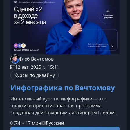
помещения в Archicad Настройка
естественного и
Глеб Вечтомов
12 авг. 2025 г., 15:11
Курсы по дизайну
Инфографика по Вечтомову
Интенсивный курс по инфографике — это
практико‑ориентированная программа,
созданная действующим дизайнером Глебом
Вечтомовым, которая помогает быстро
74 ч 17 мин
Русский
освоить востребованный навык и выйти на