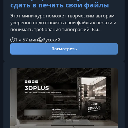
сдать в печать свои файлы
Этот мини‑курс поможет творческим авторам
уверенно подготовлять свои файлы к печати и
понимать требования типографий. Вы
разберётесь в ключевых терминах, научитесь
1 ч 57 мин
Русский
избегать ошибок и сможете выстраивать
Посмотреть
грамотный диалог с производством.О чём этот
курсКурс объясняет базовые и продвинутые
принципы подготовки макетов для печати. Вы
узнаете, как работает типография изнутри и
что необходимо учитывать при создании
любого печатного продукта — от откры