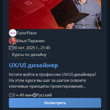
TutorPlace
Илья Паранин
30 окт. 2025 г., 21:45
Курсы по дизайну
UX/UI дизайнер
Хотите войти в профессию UX/UI-дизайнера?
На этом курсе вы шаг за шагом освоите
ключевые принципы проектирования
интерфейсов, научитесь работать с
3 ч 49 мин
Русский
современными инструментами и создавать
Посмотреть
удобные, эстетичные и коммерчески
эффективные цифровые продукты.Чему вы