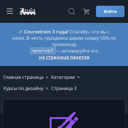
Войти
🎉
Coursetrain 3 года!
Спасибо, что вы с
нами. В честь праздника дарим скидку 50% по
промокоду
— активируйте его
3years26
📋
на странице пакетов
Главная страница
Категории
Курсы по дизайну
Страница 3