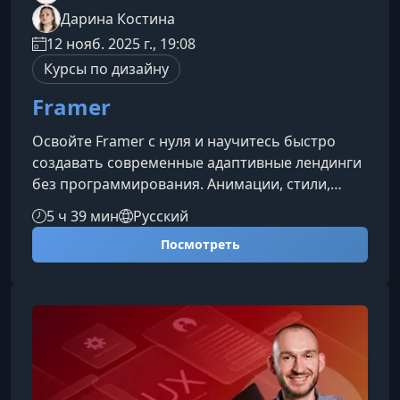
Дарина Костина
12 нояб. 2025 г., 19:08
Курсы по дизайну
Framer
Освойте Framer с нуля и научитесь быстро
создавать современные адаптивные лендинги
без программирования. Анимации, стили,
интерактив, формы — всё в одном
5 ч 39 мин
Русский
инструменте, который превращает дизайн в
Посмотреть
полнофункциональный продукт.Что вы
изучите на курсеСоздание адаптивных
лендинговПоймёте, как проектировать
страницы, которые корректно отображаются
на любых устройствах: от смартфонов до
широких мониторов.Работа с визуальными
стилямиНаучитесь настр