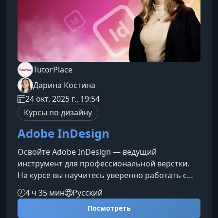
TutorPlace
Дарина Костина
24 окт. 2025 г., 19:54
Курсы по дизайну
Adobe InDesign
Освойте Adobe InDesign — ведущий
инструмент для профессиональной верстки.
На курсе вы научитесь уверенно работать с
текстом, изображениями и стилями, создавать
4 ч 35 мин
Русский
многостраничные макеты и готовить проекты
Посмотреть
к печати и цифровой публикации. Материал