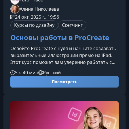
Алина Николаева
24 окт. 2025 г., 19:56
Курсы по дизайну
Скетчинг
Основы работы в ProCreate
Освойте ProCreate с нуля и начните создавать
выразительные иллюстрации прямо на iPad.
Этот курс поможет вам уверенно работать с
интерфейсом приложения, создавать свои
5 ч 40 мин
Русский
первые работы и раскрыть творческий
Посмотреть
потенциал в цифровой живописи.Что вы
узнаете на курсе Как настроить рабочее
пространство ProCreate под свои задачи.
Основные жесты, инструменты и панели
управления. Работу со слоями, масками,
кистями и цветом. Создание скетчей, контуров