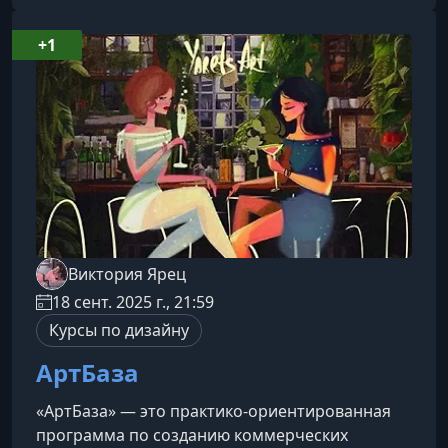
хочет попробовать себя в цифровом
искусстве, дизайне и геймдеве.О
+1
курсеПрограмма познакомит тебя с
принципами пиксельной графики и научит
уверенно работать в минимальном форма
Виктория Ярец
18 сент. 2025 г., 21:59
Курсы по дизайну
АртБаза
«АртБаза» — это практико-ориентированная
программа по созданию коммерческих