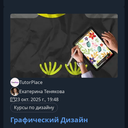
подходит как новичкам, так и тем, кто хочет
систематизировать знания и выйти на новый
уровень дизайна.Что вы изучите на
курсеОсновы интерфейса и инструментарияВы
разберете рабочее пространство Adobe InDe
TutorPlace
Екатерина Тенякова
23 окт. 2025 г., 19:48
Курсы по дизайну
Графический Дизайн