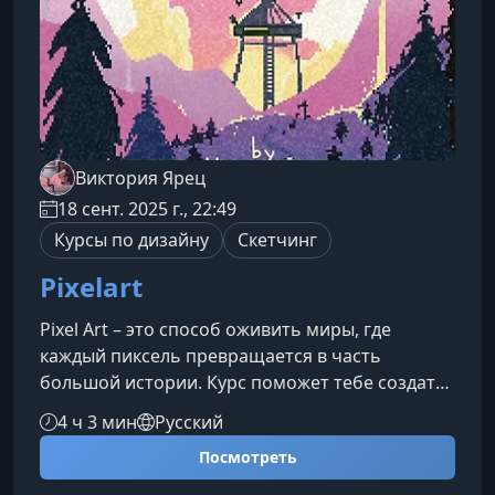
не просто
Виктория Ярец
18 сент. 2025 г., 22:49
Курсы по дизайну
Скетчинг
Pixelart
Pixel Art – это способ оживить миры, где
каждый пиксель превращается в часть
большой истории. Курс поможет тебе создать
атмосферу ретро-игр, яркие персонажи и
4 ч 3 мин
Русский
уникальные иллюстрации, даже если ты
Посмотреть
впервые открываешь графическое
приложение. Это идеальный старт для тех, кто