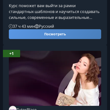
Курс поможет вам выйти за рамки
стандартных шаблонов и научиться создавать
сильные, современные и выразительные
презентации, которые удерживают внимание,
37 ч 43 мин
Русский
продают идею и формируют
Посмотреть
профессиональный образ. Вы освоите
визуальное мышление, работу с нейросетями
и дизайн‑подход, который используют лучшие
авторы деловых и креативных
+1
презентаций.Что ждёт вас на курсеОбучение
построено на реальных кейсах, разборе работ
и игровых форматах. Каждый модуль
TutorPlace