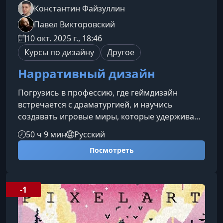
Константин Файзуллин
Павел Викторовский
10 окт. 2025 г., 18:46
Курсы по дизайну
Другое
Нарративный дизайн
Погрузись в профессию, где геймдизайн
встречается с драматургией, и научись
создавать игровые миры, которые удерживают
внимание, вызывают эмоции и формируют
50 ч 9 мин
Русский
уникальный опыт прохождения.Кто такой
Посмотреть
нарративный дизайнерНарративный дизайнер
— это универсальный специалист, который
связывает геймплей, сюжет и атмосферу игры
в единое целое. Он продумывает логику мира,
-1
формирует мотивацию персонажей,
определяет темп истории и помогает игроку