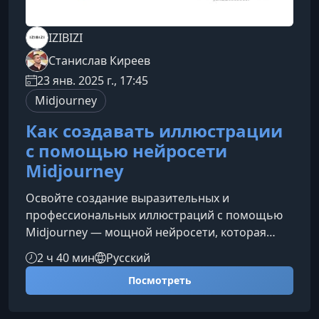
IZIBIZI
Станислав Киреев
23 янв. 2025 г., 17:45
Midjourney
Как создавать иллюстрации
с помощью нейросети
Midjourney
Освойте создание выразительных и
профессиональных иллюстраций с помощью
Midjourney — мощной нейросети, которая
превращает ваши идеи в готовые
2 ч 40 мин
Русский
изображения. Даже если вы никогда не
Посмотреть
работали с графикой, этот курс проведет вас
от первых шагов до уверенного владения
инструментом.Что дает этот курсВы узнаете,