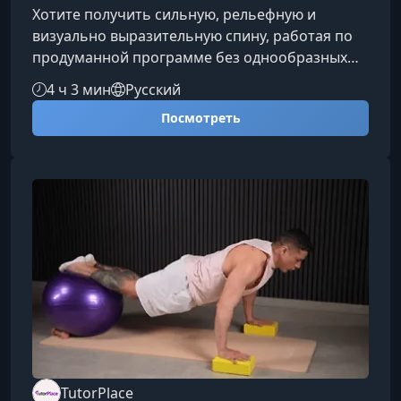
Хотите получить сильную, рельефную и
визуально выразительную спину, работая по
продуманной программе без однообразных
упражнений? Этот курс поможет развить
4 ч 3 мин
Русский
ширину, плотность и устойчивость мышц,
Посмотреть
сочетая суперсеты, круговые тренировки и
тщательную работу со стабилизаторами.Для
кого подходит этот курсПрограмма будет
идеальна, если вы:Хотите развить
выносливость мышц спины и повысить
эффективность тренировок.Стремитесь
улучшить форму верхней части т
TutorPlace