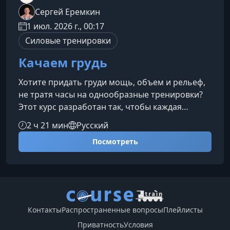
Сергей Еремкин
1 июл. 2026 г., 00:17
Силовые тренировки
Качаем грудь
Хотите придать груди мощь, объем и рельеф,
не тратя часы на однообразные тренировки?
Этот курс разработан так, чтобы каждая
тренировка ощущалась эффективно,
2 ч 21 мин
Русский
динамично и приносила заметный прогресс
Посмотреть
уже в первые недели. Вас ждут памповые
комплексы, прокачка выносливости, взрывные
движения, изометрия и глубокая работа с
кором — всё для сильной и выразительной
груди.Кому подойдёт этот курсПрограмма
создана для тех, кто хочет не просто
Контакты
Распространенные вопросы
Плейлисты
тренироваться,
Приватность
Условия