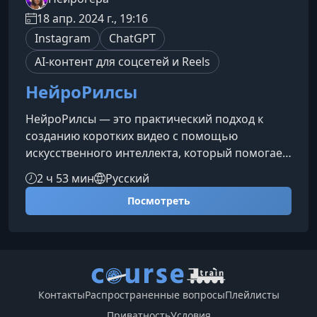
18 апр. 2024 г., 19:16
Instagram
ChatGPT
AI-контент для соцсетей и Reels
НейроРилсы
НейроРилсы — это практический подход к
созданию коротких видео с помощью
искусственного интеллекта, который помогает
получать стабильный поток бесплатного
2 ч 53 мин
Русский
трафика, подписчиков и клиентов, уделяя
Посмотреть
процессу всего 30 минут в день. Курс подходит
как для личного продвижения, так и для
работы с клиентами, открывая путь к
дополнительному доходу без вложений.Что
дает вам система НейроРилсовМетодика
объединяет силу современных нейросетей и
Контакты
Распространенные вопросы
Плейлисты
трендов корот
Приватность
Условия