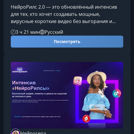
НейроРилс 2.0 — это обновлённый интенсив
для тех, кто хочет создавать мощные,
вирусные короткие видео без выгорания и
дополнительных затрат. Что такое НейроРилс
3 ч 21 мин
Русский
2.0 и почему это работаетИнтенсив построен
Посмотреть
вокруг принципа максимальной
автоматизации: вы используете нейросети,
чтобы снимать цепляющие Reels всего за 30
минут в день. Никаких долгих подготовок,
сложного оборудования или творческих мук —
система превращает создание видео в
простой и быст
Нейрогера