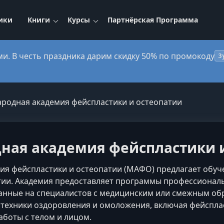
ики
Книги
Курсы
Партнёрская Программа
ми. В честь праздника дарим скидку 50% по промокоду
3
родная академия фейспластики и остеопатии
ая академия фейспластики и
я фейспластики и остеопатии (МАФО) предлагает обуч
тии. Академия предоставляет программы профессионал
танные на специалистов с медицинским или смежным о
техники оздоровления и омоложения, включая фейспласт
боты с телом и лицом.