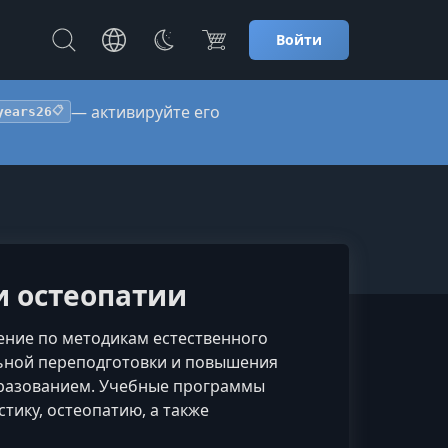
Войти
— активируйте его
years26
📋
 остеопатии
ение по методикам естественного
ьной переподготовки и повышения
бразованием. Учебные программы
ику, остеопатию, а также