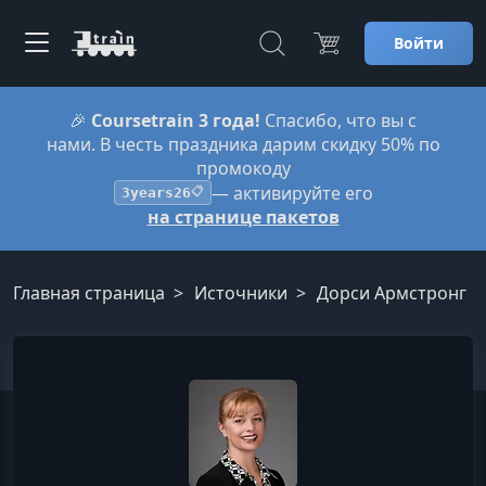
Войти
🎉
Coursetrain 3 года!
Спасибо, что вы с
нами. В честь праздника дарим скидку 50% по
промокоду
— активируйте его
3years26
📋
на странице пакетов
Главная страница
Источники
Дорси Армстронг