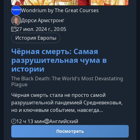
Wondrium by The Great Courses
Дорси Армстронг
27 июл. 2024 г., 20:05
История Европы
Чёрная смерть: Самая
разрушительная чума в
истории
The Black Death: The World's Most Devastating
Plague
Чёрная смерть стала не просто самой
разрушительной пандемией Средневековья,
но и ключевым событием, навсегда
изменившим политический, социальный и
12 ч 13 мин
Английский
культурный облик Европы. Этот курс помогает
Посмотреть
глубже понять причины трагедии, масштабы