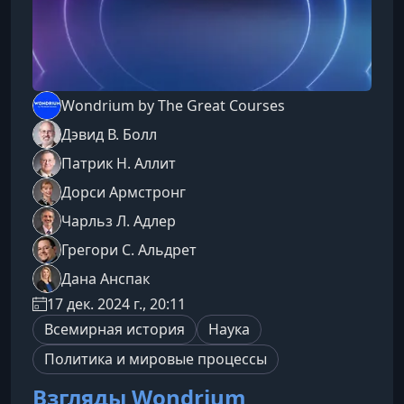
Wondrium by The Great Courses
Дэвид В. Болл
Патрик Н. Аллит
Дорси Армстронг
Чарльз Л. Адлер
Грегори С. Альдрет
Дана Анспак
17 дек. 2024 г., 20:11
Всемирная история
Наука
Политика и мировые процессы
Взгляды Wondrium