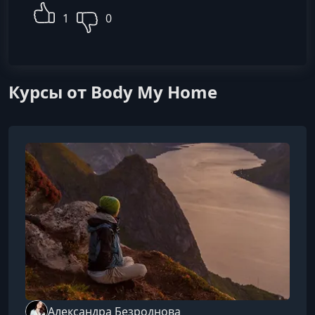
1
0
Курсы от Body My Home
Александра Безроднова