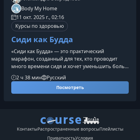
Body My Home
11 окт. 2025 г., 02:16
Курсы по здоровью
Сиди как Будда
«Сиди как Будда» — это практический
марафон, созданный для тех, кто проводит
много времени сидя и хочет уменьшить боль,
восстановить лёгкость движений и
2 ч 38 мин
Русский
почувствовать тело живым даже во время
Посмотреть
длительной работы за компьютером.Почему
длительное сидение вредноДаже идеальная
поза перестаёт быть полезной, если в ней
застыть надолго. Неподвижность влияет на
мышцы, суставы и нервную систему, снижает
концентрацию и ухудшает самочувствие.
Контакты
Распространенные вопросы
Плейлисты
Важно не толь
Приватность
Условия