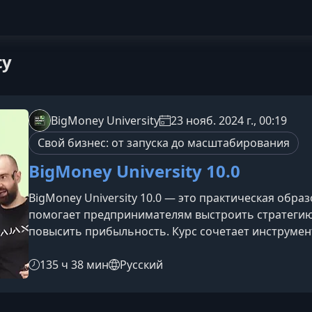
ty
BigMoney University
23 нояб. 2024 г., 00:19
Свой бизнес: от запуска до масштабирования
BigMoney University 10.0
BigMoney University 10.0 — это практическая обра
помогает предпринимателям выстроить стратегию
повысить прибыльность. Курс сочетает инструмен
маркетингового развития, а также живое общени
получите на BigMoney University 10.0Программа н
135 ч 38 мин
Русский
бизнеса и формирование устойчивого роста на бл