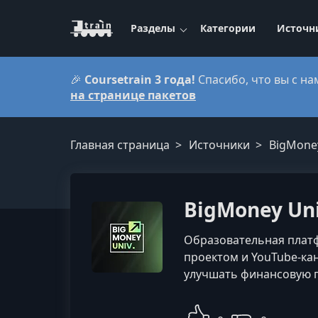
Разделы
Категории
Источн
🎉
Coursetrain 3 года!
Спасибо, что вы с на
на странице пакетов
Главная страница
Источники
BigMoney
BigMoney Uni
Образовательная платф
проектом и YouTube-к
улучшать финансовую г