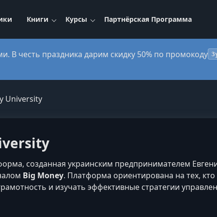
ики
Книги
Курсы
Партнёрская Программа
ми. В честь праздника дарим скидку 50% по промокоду
3
 University
versity
орма, созданная украинским предпринимателем Евгени
аналом
Big Money
. Платформа ориентирована на тех, кто
рамотность и изучать эффективные стратегии управлен