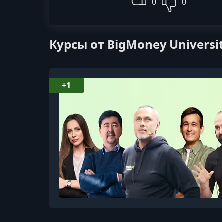
0
0
Курсы от BigMoney Universi
+1