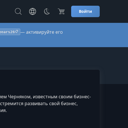
Войти
— активируйте его
years26
📋
ем Черняком, известным своим бизнес-
 стремится развивать свой бизнес,
ия.