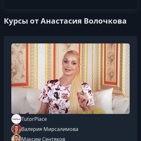
Курсы от Анастасия Волочкова
TutorPlace
Валерия Мирсалимова
Максим Сентяков