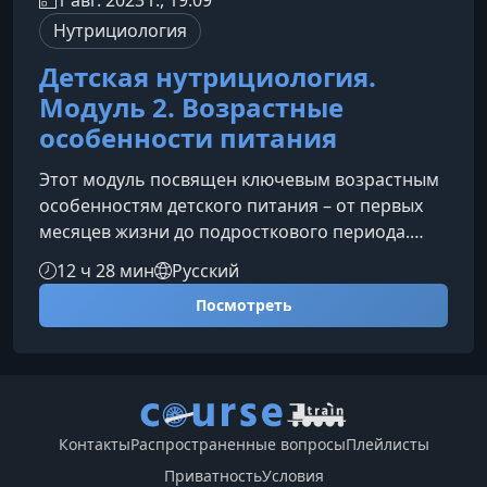
1 авг. 2023 г., 19:09
Нутрициология
Детская нутрициология.
Модуль 2. Возрастные
особенности питания
Этот модуль посвящен ключевым возрастным
особенностям детского питания – от первых
месяцев жизни до подросткового периода.
Материал поможет родителям, педагогам и
12 ч 28 мин
Русский
специалистам выстроить грамотный подход к
Посмотреть
формированию рациона, учитывая
физиологические изменения, потребности и
образ жизни ребенка.Почему возрастной
подход в питании так важенПитание ребенка
меняется не только количественно, но и
качественно на каждом этапе развития.
Контакты
Распространенные вопросы
Плейлисты
Организм раст
Приватность
Условия