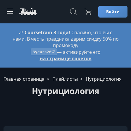
Войти
🎉
Coursetrain 3 года!
Спасибо, что вы с
нами. В честь праздника дарим скидку 50% по
промокоду
— активируйте его
3years26
📋
на странице пакетов
Главная страница
Плейлисты
Нутрициология
Нутрициология