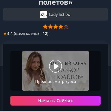
полетов»
Lady School
★
4.1
(
всего оценок
-
12
)
Предпросмотр курса
Начать Сейчас