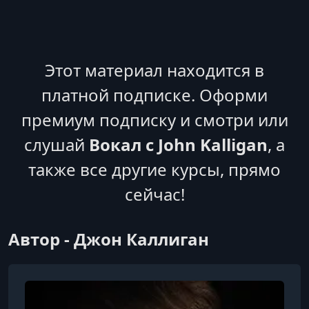
УРОК 6.
00:14:56
6 Интонирование
УРОК 7.
00:17:14
6.2 Интерактивные упражнения
Этот материал находится в
платной подписке. Оформи
УРОК 8.
00:13:52
7 Тембр
премиум подписку и смотри или
УРОК 9.
00:35:45
слушай
Вокал с John Kalligan
, а
8 Настройка Тембра
также все другие курсы, прямо
УРОК 10.
00:13:51
сейчас!
9 Развитие диапазона
УРОК 11.
00:33:56
Автор - Джон Каллиган
10 Микст В Песне
УРОК 12.
00:07:50
11 Артистизм и манера
УРОК 13.
00:08:22