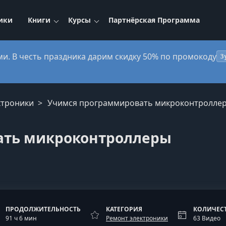
ики
Книги
Курсы
Партнёрская Программа
ми. В честь праздника дарим скидку 50% по промокоду
3
ктроники
Учимся программировать микроконтролле
ать микроконтроллеры
ПРОДОЛЖИТЕЛЬНОСТЬ
КАТЕГОРИЯ
КОЛИЧЕС
91 ч 6 мин
Ремонт электроники
63 Видео