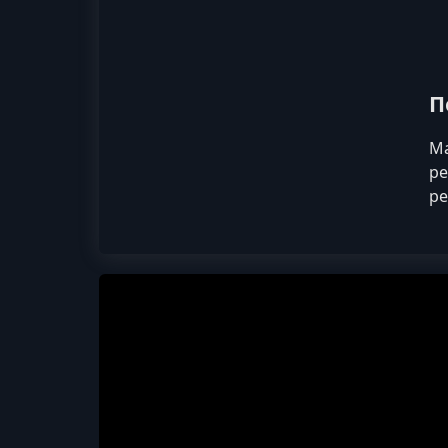
П
Ма
ре
ре