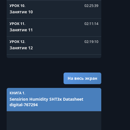
УРОК 10.
02:25:39
Занятие 10
УРОК 11.
02:11:14
Занятие 11
УРОК 12.
02:19:10
Занятие 12
УРОК 13.
02:15:31
Занятие 13
УРОК 14.
02:37:11
На весь экран
Занятие 14
КНИГА 1.
УРОК 15.
01:54:33
Sensirion Humidity SHT3x Datasheet
Занятие 15
digital-767294
УРОК 16.
02:57:21
Занятие 16