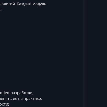
нологий. Каждый модуль
в.
edded‑разработки;
енять её на практике;
ости;