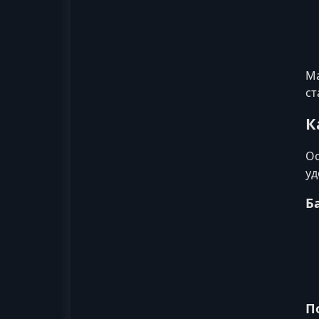
Ма
ст
К
Ос
уд
Б
П