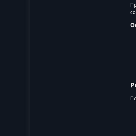
Пр
со
О
Р
По