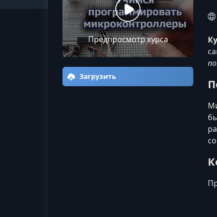
Предпросмотр курса
К
са
по
Загрузить
П
Ми
бы
ра
со
К
Пр