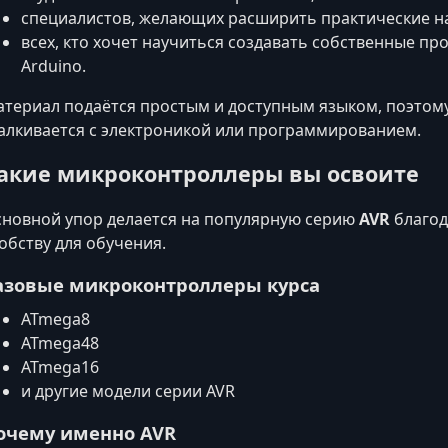
специалистов, желающих расширить практические н
всех, кто хочет научиться создавать собственные пр
Arduino.
териал подаётся простым и доступным языком, поэтому 
алкивается с электроникой или программированием.
акие микроконтроллеры вы освоите
новной упор делается на популярную серию
AVR
благод
обству для обучения.
азовые микроконтроллеры курса
ATmega8
ATmega48
ATmega16
и другие модели серии AVR
очему именно AVR