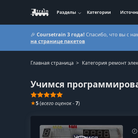
Разделы
Категории
Источн
🎉
Coursetrain 3 года!
Спасибо, что вы с на
на странице пакетов
Главная страница
Категория ремонт эле
Учимся программиров
★
5
(
всего оценок
-
7
)