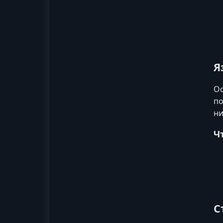
Я
Ос
по
ни
Ч
С