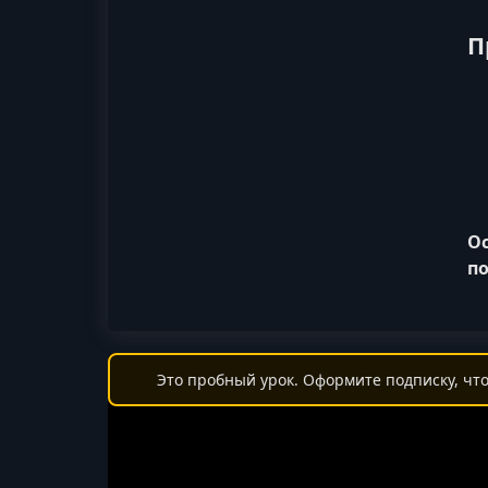
П
Ос
по
Это пробный урок. Оформите подписку, что