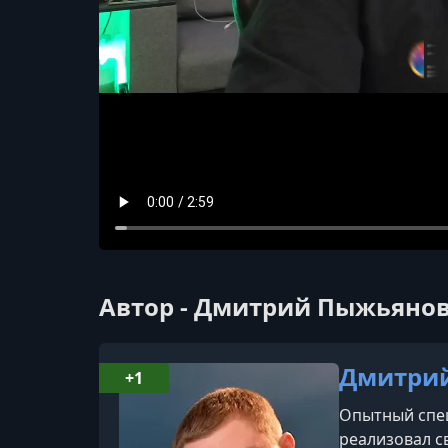
Автор - Дмитрий Пыжьяно
Дмитри
+1
Опытный спец
реализовал с