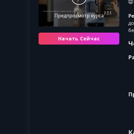
Предпросмотр курса
Ре
до
бе
Начать Сейчас
Ч
Р
П
К