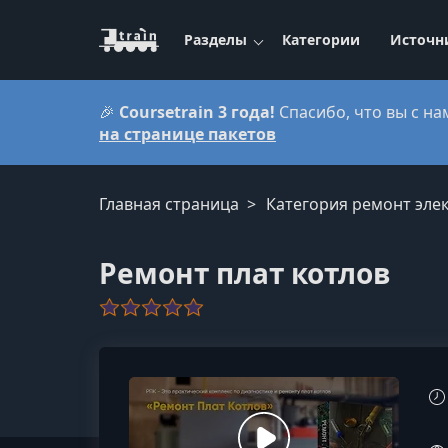
Разделы
Категории
Источн
🎉
Coursetrain 3 года!
Спасибо, что вы с на
на странице пакетов
Главная страница
Категория ремонт эле
Ремонт плат котлов