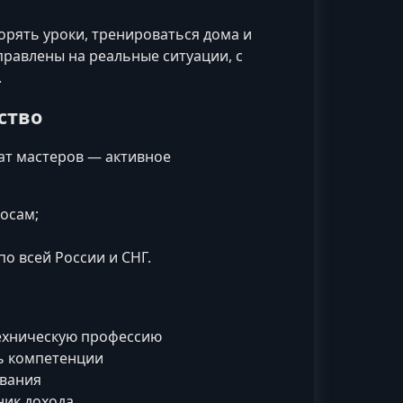
рять уроки, тренироваться дома и
правлены на реальные ситуации, с
.
ство
ат мастеров — активное
осам;
о всей России и СНГ.
техническую профессию
ь компетенции
ования
ник дохода