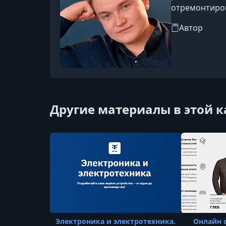
отремонтиров
автором книг
Автор
монтажа сант
Другие материалы в этой 
Электроника и электротехника.
Онлайн 