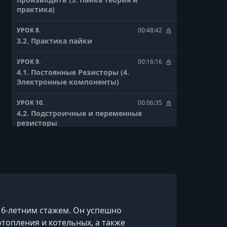
практика)
УРОК 8.
00:48:42
3.2. Практика пайки
УРОК 9.
00:16:16
4.1. Постоянные Резисторы (4.
Электронные компоненты)
УРОК 10.
00:06:35
4.2. Подстроичные и переменные
резисторы
УРОК 11.
00:02:03
4.3. Фоторезисторы
УРОК 12.
00:06:33
4.4. Терморезистор, термистор, позистор
УРОК 13.
00:03:24
16-летним стажем. Он успешно
4.5. Предохранители
топления и котельных, а также