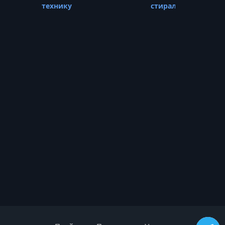
УРОК 21.
00:07:09
технику
стиральных машин
4.13. Даташиты
УРОК 22.
00:07:08
4.14. Симистор
УРОК 23.
00:13:40
4.15. Транзисторы
УРОК 24.
00:07:49
4.16. Оптопара
УРОК 25.
00:04:38
4.17. Геркон
УРОК 26.
00:14:01
4.18.1 Датчик холла
УРОК 27.
00:26:26
4.18.2 Датчик холла
УРОК 28.
00:01:53