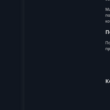
Ма
по
ко
П
По
пр
К