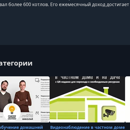
ал более 600 котлов. Его ежемесячный доход достигает 
и «Грамотный сантехник», в которой делится современ
ехнических систем и отопления. Кроме того, он разраб
категории
обучение домашней
Видеонаблюдение в частном доме