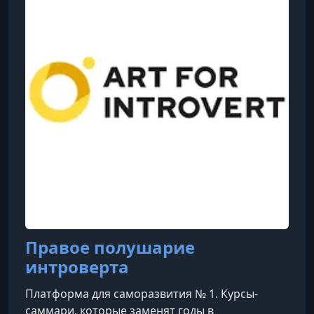
то она собиралась поступать в театральное
училище, но выбрала путь педагога — и н
Правое полушарие
интроверта
Платформа для саморазвития № 1. Курсы-
саммари, которые заменят годы в