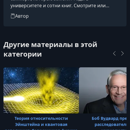
университете и сотни книг. Смотрите или
слушайте фоном. Времени на чтение и
Автор
саморазвитие постоянно не хватает. Мы
укорачиваем путь к знаниям: выжимаем и
структурируем все самое важное в 20-
минутные лекции, чтобы вы узнавали новое о
Другие материалы в этой
себе и мире, не жертвуя свободным временем.
категории
Теория относительности
Боб Вудвард преп
Эйнштейна и квантовая
расследователь