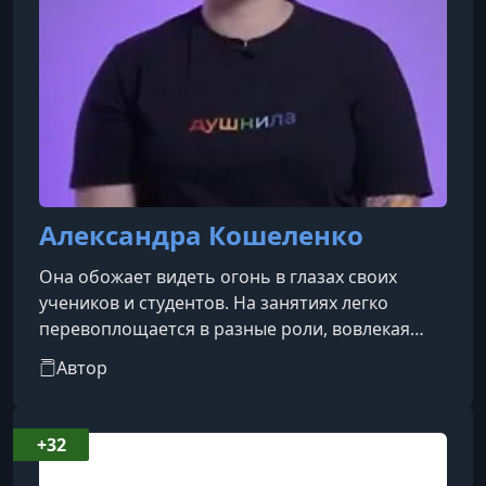
Александра Кошеленко
Она обожает видеть огонь в глазах своих
учеников и студентов. На занятиях легко
перевоплощается в разные роли, вовлекая
слушателей в живые обсуждения и побуждая
Автор
их смотреть на историю под разными углами.
Её интерес к социальным наукам возник из
желания не ограничиваться одной областью
+32
знаний — ведь именно они охватывают всё,
что связано с человеком и обществом.Когда-